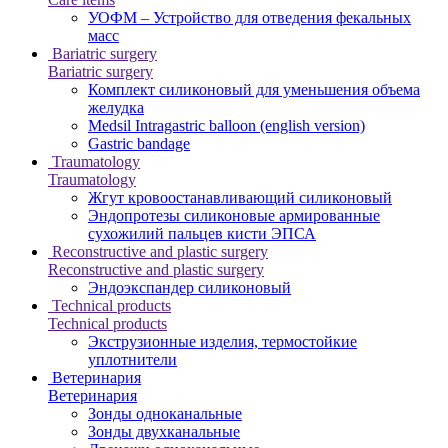
УОФМ – Устройство для отведения фекальных
масс
Bariatric surgery
Bariatric surgery
Комплект силиконовый для уменьшения объема
желудка
Medsil Intragastric balloon (english version)
Gastric bandage
Traumatology
Traumatology
Жгут кровоостанавливающий силиконовый
Эндопротезы силиконовые армированные
сухожилий пальцев кисти ЭПСА
Reconstructive and plastic surgery
Reconstructive and plastic surgery
Эндоэкспандер силиконовый
Technical products
Technical products
Экструзионные изделия, термостойкие
уплотнители
Ветеринария
Ветеринария
Зонды одноканальные
Зонды двухканальные