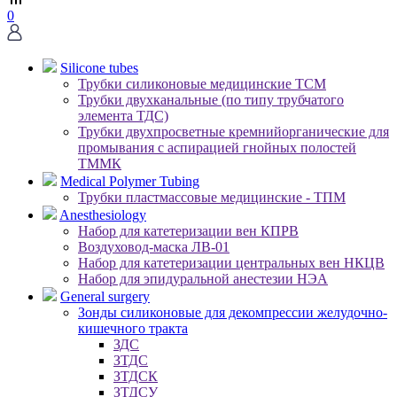
0
Silicone tubes
Трубки силиконовые медицинские ТСМ
Трубки двухканальные (по типу трубчатого
элемента ТДС)
Трубки двухпросветные кремнийорганические для
промывания с аспирацией гнойных полостей
ТММК
Medical Polymer Tubing
Трубки пластмассовые медицинские - ТПМ
Anesthesiology
Набор для катетеризации вен КПРВ
Воздуховод-маска ЛВ-01
Набор для катетеризации центральных вен НКЦВ
Набор для эпидуральной анестезии НЭА
General surgery
Зонды силиконовые для декомпрессии желудочно-
кишечного тракта
ЗДС
ЗТДС
ЗТДСК
ЗТДСУ