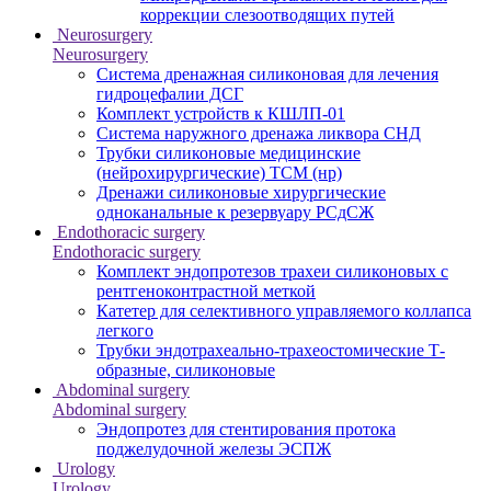
коррекции слезоотводящих путей
Neurosurgery
Neurosurgery
Система дренажная силиконовая для лечения
гидроцефалии ДСГ
Комплект устройств к КШЛП-01
Система наружного дренажа ликвора СНД
Трубки силиконовые медицинские
(нейрохирургические) ТСМ (нр)
Дренажи силиконовые хирургические
одноканальные к резервуару РСдСЖ
Endothoracic surgery
Endothoracic surgery
Комплект эндопротезов трахеи силиконовых с
рентгеноконтрастной меткой
Катетер для селективного управляемого коллапса
легкого
Трубки эндотрахеально-трахеостомические Т-
образные, силиконовые
Abdominal surgery
Abdominal surgery
Эндопротез для стентирования протока
поджелудочной железы ЭСПЖ
Urology
Urology