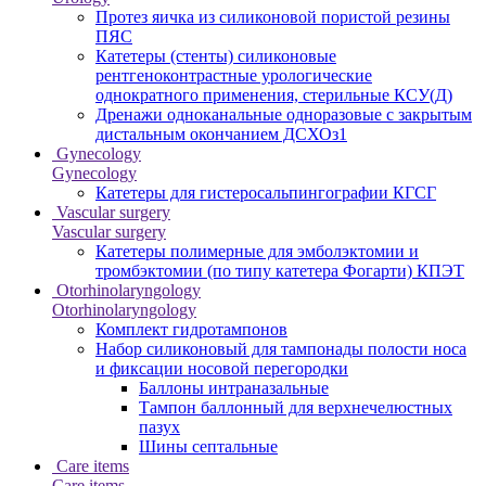
Протез яичка из силиконовой пористой резины
ПЯС
Катетеры (стенты) силиконовые
рентгеноконтрастные урологические
однократного применения, стерильные КСУ(Д)
Дренажи одноканальные одноразовые с закрытым
дистальным окончанием ДСХОз1
Gynecology
Gynecology
Катетеры для гистеросальпингографии КГСГ
Vascular surgery
Vascular surgery
Катетеры полимерные для эмболэктомии и
тромбэктомии (по типу катетера Фогарти) КПЭТ
Otorhinolaryngology
Otorhinolaryngology
Комплект гидротампонов
Набор силиконовый для тампонады полости носа
и фиксации носовой перегородки
Баллоны интраназальные
Тампон баллонный для верхнечелюстных
пазух
Шины септальные
Care items
Care items