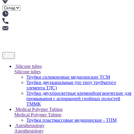
Silicone tubes
Silicone tubes
Трубки силиконовые медицинские ТСМ
Трубки двухканальные (по типу трубчатого
элемента ТДС)
Трубки двухпросветные кремнийорганические для
промывания с аспирацией гнойных полостей
ТММК
Medical Polymer Tubing
Medical Polymer Tubing
Трубки пластмассовые медицинские - ТПМ
Anesthesiology
Anesthesiology