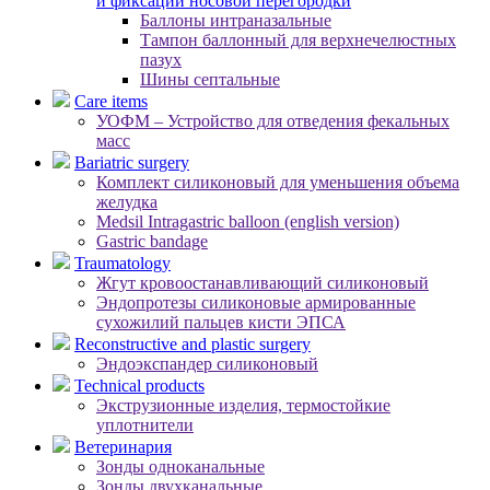
и фиксации носовой перегородки
Баллоны интраназальные
Тампон баллонный для верхнечелюстных
пазух
Шины септальные
Care items
УОФМ – Устройство для отведения фекальных
масс
Bariatric surgery
Комплект силиконовый для уменьшения объема
желудка
Medsil Intragastric balloon (english version)
Gastric bandage
Traumatology
Жгут кровоостанавливающий силиконовый
Эндопротезы силиконовые армированные
сухожилий пальцев кисти ЭПСА
Reconstructive and plastic surgery
Эндоэкспандер силиконовый
Technical products
Экструзионные изделия, термостойкие
уплотнители
Ветеринария
Зонды одноканальные
Зонды двухканальные