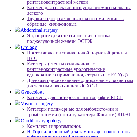
рентгеноконтрастной меткой
Катетер для селективного управляемого коллапса
легкого
Трубки эндотрахеально-трахеостомические Т-
образные, силиконовые
Abdominal surgery
Эндопротез для стентирования протока
поджелудочной железы ЭСПЖ
Urology
Протез яичка из силиконовой пористой резины
ПЯС
Катетеры (стенты) силиконовые
рентгеноконтрастные урологические
однократного применения, стерильные КСУ(Д)
Дренажи одноканальные одноразовые с закрытым
дистальным окончанием ДСХОз1
Gynecology
Катетеры для гистеросальпингографии КГСГ
Vascular surgery
Катетеры полимерные для эмболэктомии и
тромбэктомии (по типу катетера Фогарти) КПЭТ
Otorhinolaryngology
Комплект гидротампонов
Набор силиконовый для тампонады полости носа