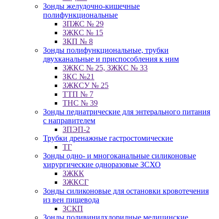
Зонды желудочно-кишечные
полифункциональные
ЗПЖС № 29
ЗЖКС № 15
ЗКП № 8
Зонды полифункциональные, трубки
двухканальные и приспособления к ним
ЗЖКС № 25, ЗЖКС № 33
ЗКС №21
ЗЖКСУ № 25
ТТП № 7
ТНС № 39
Зонды педиатрические для энтерального питания
с направителем
ЗПЭП-2
Трубки дренажные гастростомические
ТГ
Зонды одно- и многоканальные силиконовые
хирургические одноразовые ЗСХО
ЗЖКК
ЗЖКСГ
Зонды силиконовые для остановки кровотечения
из вен пищевода
ЗСКП
Зонды поливинилхлоридные медицинские