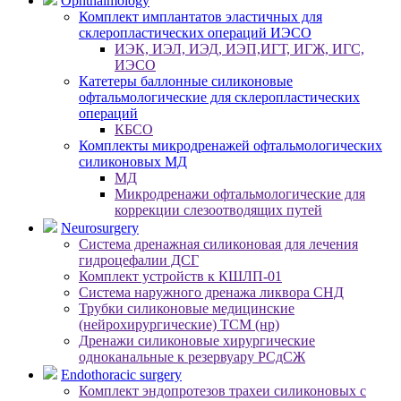
Ophthalmology
Комплект имплантатов эластичных для
склеропластических операций ИЭСО
ИЭК, ИЭЛ, ИЭД, ИЭП,ИГТ, ИГЖ, ИГС,
ИЭСО
Катетеры баллонные силиконовые
офтальмологические для склеропластических
операций
КБСО
Комплекты микродренажей офтальмологических
силиконовых МД
МД
Микродренажи офтальмологические для
коррекции слезоотводящих путей
Neurosurgery
Система дренажная силиконовая для лечения
гидроцефалии ДСГ
Комплект устройств к КШЛП-01
Система наружного дренажа ликвора СНД
Трубки силиконовые медицинские
(нейрохирургические) ТСМ (нр)
Дренажи силиконовые хирургические
одноканальные к резервуару РСдСЖ
Endothoracic surgery
Комплект эндопротезов трахеи силиконовых с