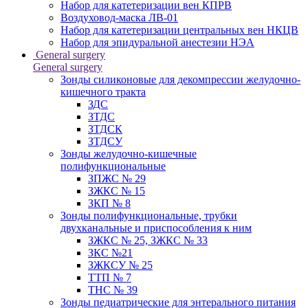
Набор для катетеризации вен КПРВ
Воздуховод-маска ЛВ-01
Набор для катетеризации центральных вен НКЦВ
Набор для эпидуральной анестезии НЭА
General surgery
General surgery
Зонды силиконовые для декомпрессии желудочно-
кишечного тракта
ЗДС
ЗТДС
ЗТДСК
ЗТДСУ
Зонды желудочно-кишечные
полифункциональные
ЗПЖС № 29
ЗЖКС № 15
ЗКП № 8
Зонды полифункциональные, трубки
двухканальные и приспособления к ним
ЗЖКС № 25, ЗЖКС № 33
ЗКС №21
ЗЖКСУ № 25
ТТП № 7
ТНС № 39
Зонды педиатрические для энтерального питания