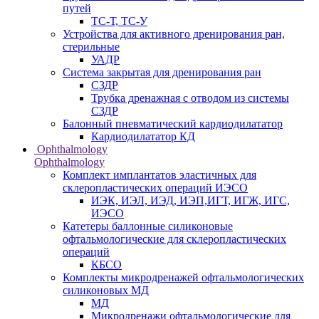
путей
ТС-Т, ТС-У
Устройства для активного дренирования ран,
стерильные
УАДР
Система закрытая для дренирования ран
СЗДР
Трубка дренажная с отводом из системы
СЗДР
Балонный пневматический кардиодилататор
Кардиодилататор КД
Ophthalmology
Ophthalmology
Комплект имплантатов эластичных для
склеропластических операций ИЭСО
ИЭК, ИЭЛ, ИЭД, ИЭП,ИГТ, ИГЖ, ИГС,
ИЭСО
Катетеры баллонные силиконовые
офтальмологические для склеропластических
операций
КБСО
Комплекты микродренажей офтальмологических
силиконовых МД
МД
Микродренажи офтальмологические для