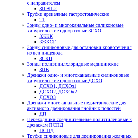
с направителем
ЗПЭП-2
Трубки дренажные гастростомические
ТГ
Зонды одно- и многоканальные силиконовые
хирургические одноразовые ЗСХО
ЗЖКК
ЗЖКСГ
Зонды силиконовые для остановки кровотечения
из вен пищевода
ЗСКП
Зонды поливинилхлоридные медицинские
ЗПВ
Дренажи одно- и многоканальные силиконовые
хирургические одноразовые ДСХО
ДСХО1, ДСХОз1
ДСХО2, ДСХОк2
ДСХО3
Дренажи многоканальные педиатрические для
активного дренирования гнойных полостей
ДП
Переходники соединительные полиэтиленовые к
дренажам ПСПД
ПСПД
Трубки силиконовые для дренирования желчных