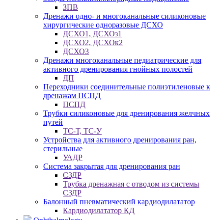
ЗПВ
Дренажи одно- и многоканальные силиконовые
хирургические одноразовые ДСХО
ДСХО1, ДСХОз1
ДСХО2, ДСХОк2
ДСХО3
Дренажи многоканальные педиатрические для
активного дренирования гнойных полостей
ДП
Переходники соединительные полиэтиленовые к
дренажам ПСПД
ПСПД
Трубки силиконовые для дренирования желчных
путей
ТС-Т, ТС-У
Устройства для активного дренирования ран,
стерильные
УАДР
Система закрытая для дренирования ран
СЗДР
Трубка дренажная с отводом из системы
СЗДР
Балонный пневматический кардиодилататор
Кардиодилататор КД