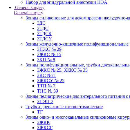
Набор для эпидуральной анестезии НЭА
General surgery
General surgery
Зонды силиконовые для декомпрессии желудочно-к
ЗДС
ЗТДС
ЗТДСК
ЗТДСУ
Зонды желудочно-кишечные полифункциональные
ЗПЖС № 29
ЗЖКС № 15
ЗКП № 8
Зонды полифункциональные, трубки двухканальные
ЗЖКС № 25, ЗЖКС № 33
ЗКС №21
ЗЖКСУ № 25
ТТП № 7
ТНС № 39
Зонды педиатрические для энтерального питания с
ЗПЭП-2
Трубки дренажные гастростомические
ТГ
Зонды одно- и многоканальные силиконовые хиру
ЗЖКК
ЗЖКСГ