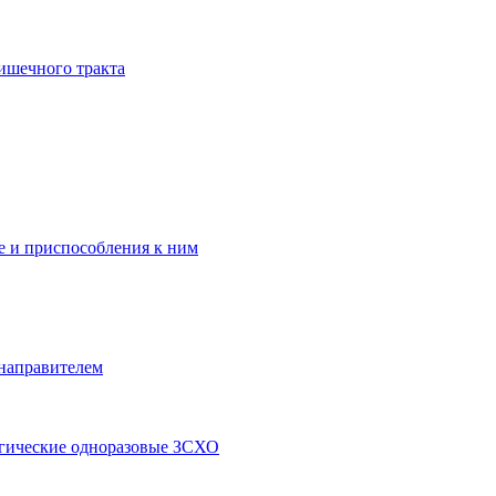
ишечного тракта
 и приспособления к ним
 направителем
ргические одноразовые ЗСХО