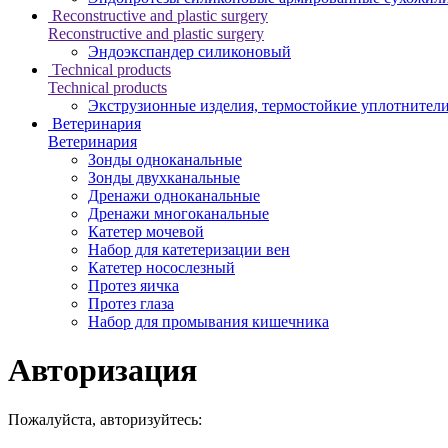
Reconstructive and plastic surgery
Reconstructive and plastic surgery
Эндоэкспандер силиконовый
Technical products
Technical products
Экструзионные изделия, термостойкие уплотнител
Ветеринария
Ветеринария
Зонды одноканальные
Зонды двухканальные
Дренажи одноканальные
Дренажи многоканальные
Катетер мочевой
Набор для катетеризации вен
Катетер носослезный
Протез яичка
Протез глаза
Набор для промывания кишечника
Авторизация
Пожалуйста, авторизуйтесь: