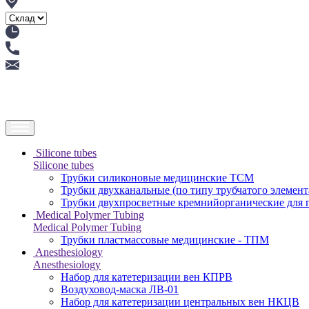
Silicone tubes
Silicone tubes
Трубки силиконовые медицинские ТСМ
Трубки двухканальные (по типу трубчатого элемен
Трубки двухпросветные кремнийорганические для
Medical Polymer Tubing
Medical Polymer Tubing
Трубки пластмассовые медицинские - ТПМ
Anesthesiology
Anesthesiology
Набор для катетеризации вен КПРВ
Воздуховод-маска ЛВ-01
Набор для катетеризации центральных вен НКЦВ