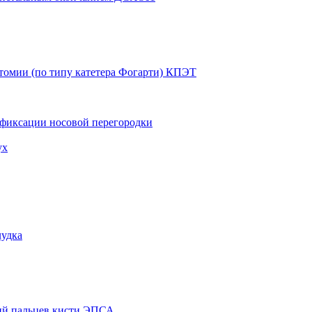
томии (по типу катетера Фогарти) КПЭТ
 фиксации носовой перегородки
ух
лудка
ий пальцев кисти ЭПСА