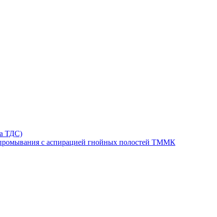
та ТДС)
 промывания с аспирацией гнойных полостей ТММК