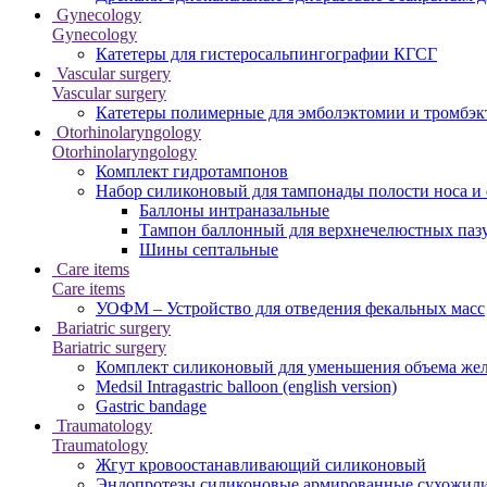
Gynecology
Gynecology
Катетеры для гистеросальпингографии КГСГ
Vascular surgery
Vascular surgery
Катетеры полимерные для эмболэктомии и тромбэк
Otorhinolaryngology
Otorhinolaryngology
Комплект гидротампонов
Набор силиконовый для тампонады полости носа и
Баллоны интраназальные
Тампон баллонный для верхнечелюстных паз
Шины септальные
Care items
Care items
УОФМ – Устройство для отведения фекальных масс
Bariatric surgery
Bariatric surgery
Комплект силиконовый для уменьшения объема же
Medsil Intragastric balloon (english version)
Gastric bandage
Traumatology
Traumatology
Жгут кровоостанавливающий силиконовый
Эндопротезы силиконовые армированные сухожил