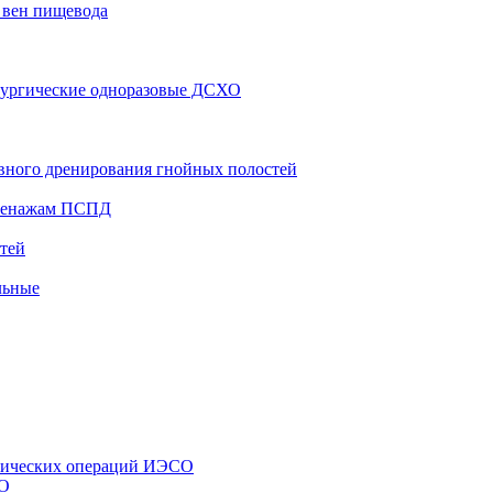
 вен пищевода
рургические одноразовые ДСХО
вного дренирования гнойных полостей
дренажам ПСПД
тей
льные
стических операций ИЭСО
СО