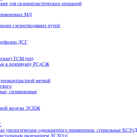
кие для склеропластических операций
иликоновых МД
екции слезоотводящих путей
оцефалии ДСГ
ские) ТСМ (нр)
ые к резервуару РСдСЖ
геноконтрастной меткой
егкого
ные, силиконовые
очной железы ЭСПЖ
С
ные урологические однократного применения, стерильные КСУ(Д
дистальным окончанием ДСХОз1