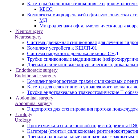
Катетеры баллонные силиконовые офтальмологичес
КБСО
Комплекты микродренажей офтальмологических с
МД
Микродренажи офтальмологические для корр
Neurosurgery
Neurosurgery
Система дренажная силиконовая для лечения гидр
Комплект устройств к КШЛП-01
Система наружного дренажа ликвора СНД
Трубки силиконовые медицинские (нейрохирургиче
Дренажи силиконовые хирургические одноканальн
Endothoracic surgery
Endothoracic surgery
Комплект эндопротезов трахеи силиконовых с рент
Катетер для селективного управляемого коллапса л
Трубки эндотрахеально-трахеостомические Т-образ
Abdominal surgery
Abdominal surgery
Эндопротез для стентирования протока поджелуд
Urology
Urology
Протез яичка из силиконовой пористой резины ПЯ
Катетеры (стенты) силиконовые рентгеноконтраст
Дренажи одноканальные одноразовые с закрытым 