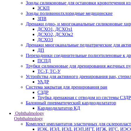
Зонды силиконовые для остановки кровотечения из
ЗСКП
Зонды поливинилхлоридные медицинские
ЗПВ
Дренажи одно- и многоканальные силиконовые хи
ДСХО1, ДСХОз1
ДСХО2, ДСХОк2
ДСХО3
Дренажи многоканальные педиатрические для акти
ДП
Переходники соединительные полиэтиленовые к 
ПСПД
Трубки силиконовые для дренирования желчных пу
ТС-Т, ТС-У
Устройства для активного дренирования ран, стери
УАДР
Система закрытая для дренирования ран
СЗДР
Трубка дренажная с отводом из системы СЗДР
Балонный пневматический кардиодилататор
Кардиодилататор КД
Ophthalmology
Ophthalmology
Комплект имплантатов эластичных для склеропла
ИЭК, ИЭЛ, ИЭД, ИЭП,ИГТ, ИГЖ, ИГС, ИЭ