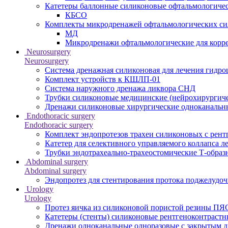
Катетеры баллонные силиконовые офтальмологичес
КБСО
Комплекты микродренажей офтальмологических с
МД
Микродренажи офтальмологические для корр
Neurosurgery
Neurosurgery
Система дренажная силиконовая для лечения гидр
Комплект устройств к КШЛП-01
Система наружного дренажа ликвора СНД
Трубки силиконовые медицинские (нейрохирургиче
Дренажи силиконовые хирургические одноканальн
Endothoracic surgery
Endothoracic surgery
Комплект эндопротезов трахеи силиконовых с рент
Катетер для селективного управляемого коллапса л
Трубки эндотрахеально-трахеостомические Т-образ
Abdominal surgery
Abdominal surgery
Эндопротез для стентирования протока поджелуд
Urology
Urology
Протез яичка из силиконовой пористой резины ПЯ
Катетеры (стенты) силиконовые рентгеноконтраст
Дренажи одноканальные одноразовые с закрытым 