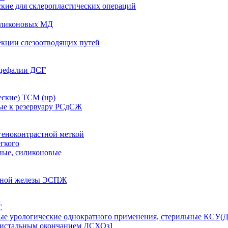
кие для склеропластических операций
иликоновых МД
екции слезоотводящих путей
оцефалии ДСГ
ские) ТСМ (нр)
ые к резервуару РСдСЖ
геноконтрастной меткой
егкого
ные, силиконовые
очной железы ЭСПЖ
С
ные урологические однократного применения, стерильные КСУ(Д
дистальным окончанием ДСХОз1