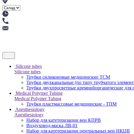
Silicone tubes
Silicone tubes
Трубки силиконовые медицинские ТСМ
Трубки двухканальные (по типу трубчатого элемен
Трубки двухпросветные кремнийорганические для
Medical Polymer Tubing
Medical Polymer Tubing
Трубки пластмассовые медицинские - ТПМ
Anesthesiology
Anesthesiology
Набор для катетеризации вен КПРВ
Воздуховод-маска ЛВ-01
Набор для катетеризации центральных вен НКЦВ