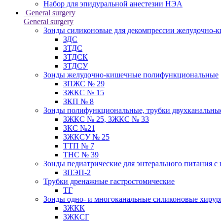
Набор для эпидуральной анестезии НЭА
General surgery
General surgery
Зонды силиконовые для декомпрессии желудочно-к
ЗДС
ЗТДС
ЗТДСК
ЗТДСУ
Зонды желудочно-кишечные полифункциональные
ЗПЖС № 29
ЗЖКС № 15
ЗКП № 8
Зонды полифункциональные, трубки двухканальные
ЗЖКС № 25, ЗЖКС № 33
ЗКС №21
ЗЖКСУ № 25
ТТП № 7
ТНС № 39
Зонды педиатрические для энтерального питания с
ЗПЭП-2
Трубки дренажные гастростомические
ТГ
Зонды одно- и многоканальные силиконовые хиру
ЗЖКК
ЗЖКСГ