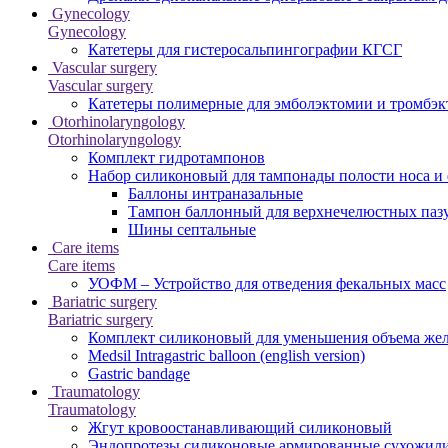
Gynecology
Gynecology
Катетеры для гистеросальпингографии КГСГ
Vascular surgery
Vascular surgery
Катетеры полимерные для эмболэктомии и тромбэк
Otorhinolaryngology
Otorhinolaryngology
Комплект гидротампонов
Набор силиконовый для тампонады полости носа и
Баллоны интраназальные
Тампон баллонный для верхнечелюстных паз
Шины септальные
Care items
Care items
УОФМ – Устройство для отведения фекальных масс
Bariatric surgery
Bariatric surgery
Комплект силиконовый для уменьшения объема же
Medsil Intragastric balloon (english version)
Gastric bandage
Traumatology
Traumatology
Жгут кровоостанавливающий силиконовый
Эндопротезы силиконовые армированные сухожил