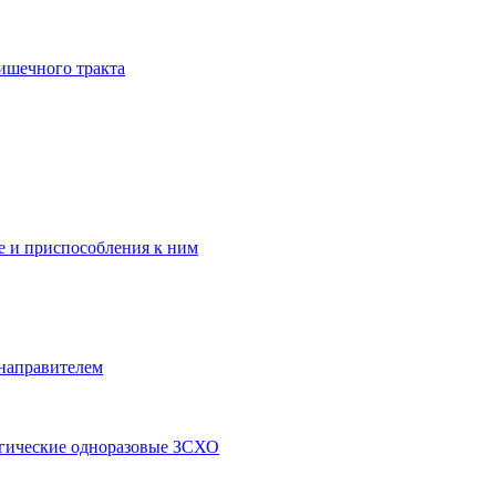
ишечного тракта
 и приспособления к ним
 направителем
ргические одноразовые ЗСХО