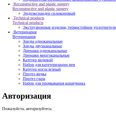
Reconstructive and plastic surgery
Reconstructive and plastic surgery
Эндоэкспандер силиконовый
Technical products
Technical products
Экструзионные изделия, термостойкие уплотнител
Ветеринария
Ветеринария
Зонды одноканальные
Зонды двухканальные
Дренажи одноканальные
Дренажи многоканальные
Катетер мочевой
Набор для катетеризации вен
Катетер носослезный
Протез яичка
Протез глаза
Набор для промывания кишечника
Авторизация
Пожалуйста, авторизуйтесь: