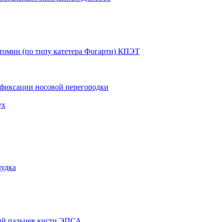
томии (по типу катетера Фогарти) КПЭТ
 фиксации носовой перегородки
ух
лудка
ий пальцев кисти ЭПСА