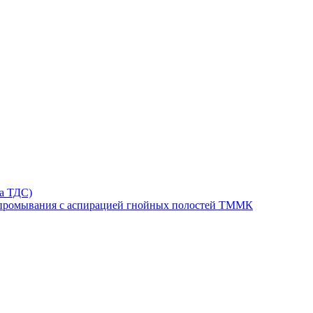
та ТДС)
 промывания с аспирацией гнойных полостей ТММК