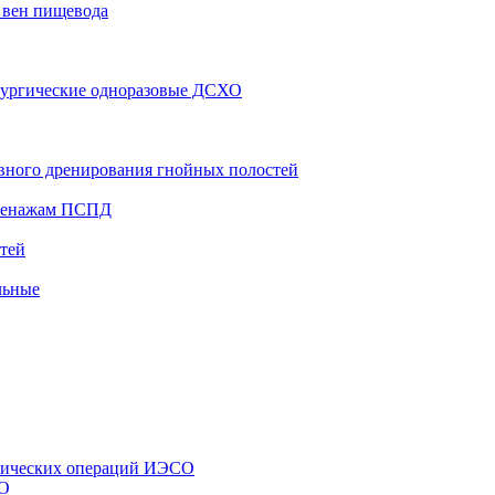
 вен пищевода
рургические одноразовые ДСХО
вного дренирования гнойных полостей
дренажам ПСПД
тей
льные
стических операций ИЭСО
СО