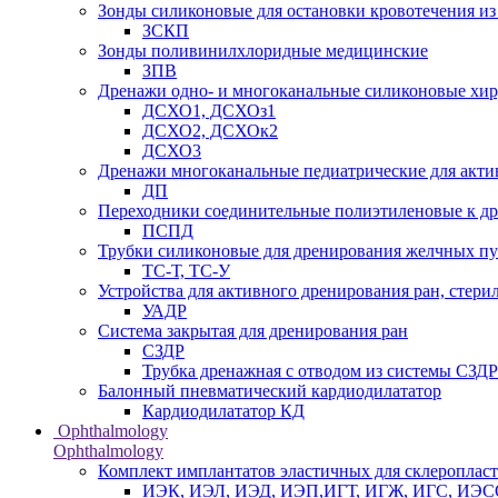
Зонды силиконовые для остановки кровотечения из
ЗСКП
Зонды поливинилхлоридные медицинские
ЗПВ
Дренажи одно- и многоканальные силиконовые хи
ДСХО1, ДСХОз1
ДСХО2, ДСХОк2
ДСХО3
Дренажи многоканальные педиатрические для акти
ДП
Переходники соединительные полиэтиленовые к 
ПСПД
Трубки силиконовые для дренирования желчных пу
ТС-Т, ТС-У
Устройства для активного дренирования ран, стери
УАДР
Система закрытая для дренирования ран
СЗДР
Трубка дренажная с отводом из системы СЗДР
Балонный пневматический кардиодилататор
Кардиодилататор КД
Ophthalmology
Ophthalmology
Комплект имплантатов эластичных для склеропла
ИЭК, ИЭЛ, ИЭД, ИЭП,ИГТ, ИГЖ, ИГС, ИЭ