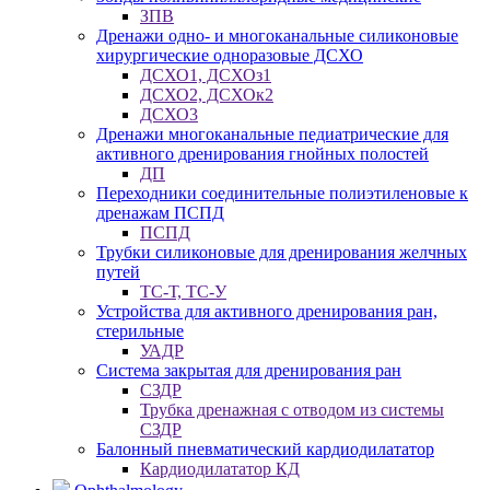
ЗПВ
Дренажи одно- и многоканальные силиконовые
хирургические одноразовые ДСХО
ДСХО1, ДСХОз1
ДСХО2, ДСХОк2
ДСХО3
Дренажи многоканальные педиатрические для
активного дренирования гнойных полостей
ДП
Переходники соединительные полиэтиленовые к
дренажам ПСПД
ПСПД
Трубки силиконовые для дренирования желчных
путей
ТС-Т, ТС-У
Устройства для активного дренирования ран,
стерильные
УАДР
Система закрытая для дренирования ран
СЗДР
Трубка дренажная с отводом из системы
СЗДР
Балонный пневматический кардиодилататор
Кардиодилататор КД