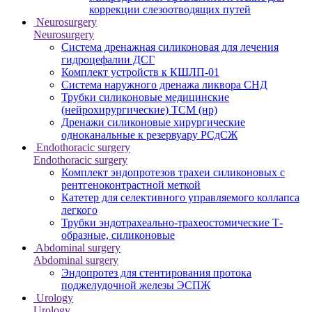
коррекции слезоотводящих путей
Neurosurgery
Neurosurgery
Система дренажная силиконовая для лечения
гидроцефалии ДСГ
Комплект устройств к КШЛП-01
Система наружного дренажа ликвора СНД
Трубки силиконовые медицинские
(нейрохирургические) ТСМ (нр)
Дренажи силиконовые хирургические
одноканальные к резервуару РСдСЖ
Endothoracic surgery
Endothoracic surgery
Комплект эндопротезов трахеи силиконовых с
рентгеноконтрастной меткой
Катетер для селективного управляемого коллапса
легкого
Трубки эндотрахеально-трахеостомические Т-
образные, силиконовые
Abdominal surgery
Abdominal surgery
Эндопротез для стентирования протока
поджелудочной железы ЭСПЖ
Urology
Urology