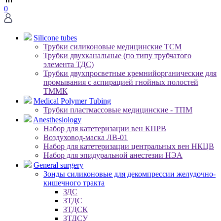
0
Silicone tubes
Трубки силиконовые медицинские ТСМ
Трубки двухканальные (по типу трубчатого
элемента ТДС)
Трубки двухпросветные кремнийорганические для
промывания с аспирацией гнойных полостей
ТММК
Medical Polymer Tubing
Трубки пластмассовые медицинские - ТПМ
Anesthesiology
Набор для катетеризации вен КПРВ
Воздуховод-маска ЛВ-01
Набор для катетеризации центральных вен НКЦВ
Набор для эпидуральной анестезии НЭА
General surgery
Зонды силиконовые для декомпрессии желудочно-
кишечного тракта
ЗДС
ЗТДС
ЗТДСК
ЗТДСУ