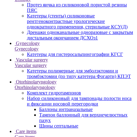
Протез яичка из силиконовой пористой резины
ПЯС
Катетеры (стенты) силиконовые
рентгеноконтрастные урологические
однократного применения, стерильные КСУ(Д)
Дренажи одноканальные одноразовые с закрытым
дистальным окончанием ДСХОз1
Gynecology
Gynecology
Катетеры для гистеросальпингографии КГСГ
Vascular surgery
Vascular surgery
Катетеры полимерные для эмболэктомии и
тромбэктомии (по типу катетера Фогарти) КПЭТ
Otorhinolaryngology
Otorhinolaryngology
Комплект гидротампонов
Набор силиконовый для тампонады полости носа
и фиксации носовой перегородки
Баллоны интраназальные
Тампон баллонный для верхнечелюстных
пазух
Шины септальные
Care items
Care items