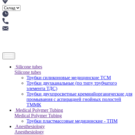
Silicone tubes
Silicone tubes
Трубки силиконовые медицинские ТСМ
Трубки двухканальные (по типу трубчатого
элемента ТДС)
Трубки двухпросветные кремнийорганические для
промывания с аспирацией гнойных полостей
ТММК
Medical Polymer Tubing
Medical Polymer Tubing
Трубки пластмассовые медицинские - ТПМ
Anesthesiology
Anesthesiology