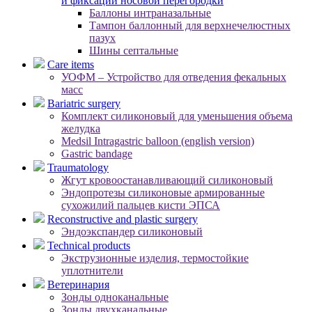
и фиксации носовой перегородки
Баллоны интраназальные
Тампон баллонный для верхнечелюстных
пазух
Шины септальные
Care items
УОФМ – Устройство для отведения фекальных
масс
Bariatric surgery
Комплект силиконовый для уменьшения объема
желудка
Medsil Intragastric balloon (english version)
Gastric bandage
Traumatology
Жгут кровоостанавливающий силиконовый
Эндопротезы силиконовые армированные
сухожилий пальцев кисти ЭПСА
Reconstructive and plastic surgery
Эндоэкспандер силиконовый
Technical products
Экструзионные изделия, термостойкие
уплотнители
Ветеринария
Зонды одноканальные
Зонды двухканальные