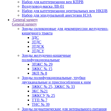
Набор для катетеризации вен КПРВ
Воздуховод-маска ЛВ-01
Набор для катетеризации центральных вен НКЦВ
Набор для эпидуральной анестезии НЭА
General surgery
General surgery
Зонды силиконовые для декомпрессии желудочно-
кишечного тракта
ЗДС
ЗТДС
ЗТДСК
ЗТДСУ
Зонды желудочно-кишечные
полифункциональные
ЗПЖС № 29
ЗЖКС № 15
ЗКП № 8
Зонды полифункциональные, трубки
двухканальные и приспособления к ним
ЗЖКС № 25, ЗЖКС № 33
ЗКС №21
ЗЖКСУ № 25
ТТП № 7
ТНС № 39
Зонды педиатрические для энтерального питания