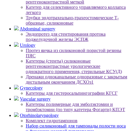
рентгеноконтрастной меткой
Катетер для селективного управляемого коллапса
легкого
Трубки эндотрахеально-трахеостомические Т-
образные, силиконовые
Abdominal surgery
Эндопротез для стентирования протока
поджелудочной железы ЭСПЖ
Urology
Протез яичка из силиконовой пористой резины
ПЯС
Катетеры (стенты) силиконовые
рентгеноконтрастные урологические
однократного применения, стерильные КСУ(Д)
Дренажи одноканальные одноразовые с закрытым
дистальным окончанием ДСХОз1
Gynecology
Катетеры для гистеросальпингографии КГСГ
Vascular surgery
Катетеры полимерные для эмболэктомии и
тромбэктомии (по типу катетера Фогарти) КПЭТ
Otorhinolaryngology
Комплект гидротампонов
Набор силиконовый для тампонады полости носа