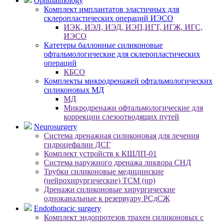
Ophthalmology
Комплект имплантатов эластичных для
склеропластических операций ИЭСО
ИЭК, ИЭЛ, ИЭД, ИЭП,ИГТ, ИГЖ, ИГС,
ИЭСО
Катетеры баллонные силиконовые
офтальмологические для склеропластических
операций
КБСО
Комплекты микродренажей офтальмологических
силиконовых МД
МД
Микродренажи офтальмологические для
коррекции слезоотводящих путей
Neurosurgery
Система дренажная силиконовая для лечения
гидроцефалии ДСГ
Комплект устройств к КШЛП-01
Система наружного дренажа ликвора СНД
Трубки силиконовые медицинские
(нейрохирургические) ТСМ (нр)
Дренажи силиконовые хирургические
одноканальные к резервуару РСдСЖ
Endothoracic surgery
Комплект эндопротезов трахеи силиконовых с