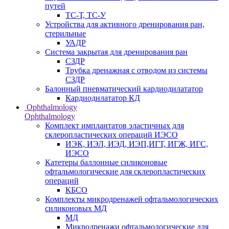
путей
ТС-Т, ТС-У
Устройства для активного дренирования ран,
стерильные
УАДР
Система закрытая для дренирования ран
СЗДР
Трубка дренажная с отводом из системы
СЗДР
Балонный пневматический кардиодилататор
Кардиодилататор КД
Ophthalmology
Ophthalmology
Комплект имплантатов эластичных для
склеропластических операций ИЭСО
ИЭК, ИЭЛ, ИЭД, ИЭП,ИГТ, ИГЖ, ИГС,
ИЭСО
Катетеры баллонные силиконовые
офтальмологические для склеропластических
операций
КБСО
Комплекты микродренажей офтальмологических
силиконовых МД
МД
Микродренажи офтальмологические для