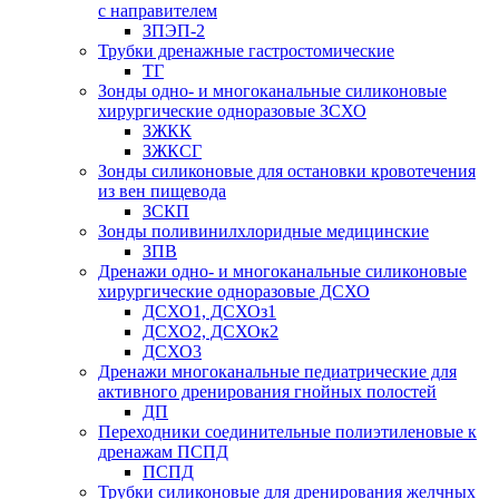
с направителем
ЗПЭП-2
Трубки дренажные гастростомические
ТГ
Зонды одно- и многоканальные силиконовые
хирургические одноразовые ЗСХО
ЗЖКК
ЗЖКСГ
Зонды силиконовые для остановки кровотечения
из вен пищевода
ЗСКП
Зонды поливинилхлоридные медицинские
ЗПВ
Дренажи одно- и многоканальные силиконовые
хирургические одноразовые ДСХО
ДСХО1, ДСХОз1
ДСХО2, ДСХОк2
ДСХО3
Дренажи многоканальные педиатрические для
активного дренирования гнойных полостей
ДП
Переходники соединительные полиэтиленовые к
дренажам ПСПД
ПСПД
Трубки силиконовые для дренирования желчных