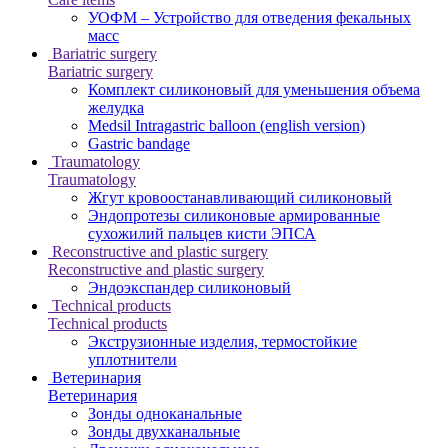
УОФМ – Устройство для отведения фекальных
масс
Bariatric surgery
Bariatric surgery
Комплект силиконовый для уменьшения объема
желудка
Medsil Intragastric balloon (english version)
Gastric bandage
Traumatology
Traumatology
Жгут кровоостанавливающий силиконовый
Эндопротезы силиконовые армированные
сухожилий пальцев кисти ЭПСА
Reconstructive and plastic surgery
Reconstructive and plastic surgery
Эндоэкспандер силиконовый
Technical products
Technical products
Экструзионные изделия, термостойкие
уплотнители
Ветеринария
Ветеринария
Зонды одноканальные
Зонды двухканальные