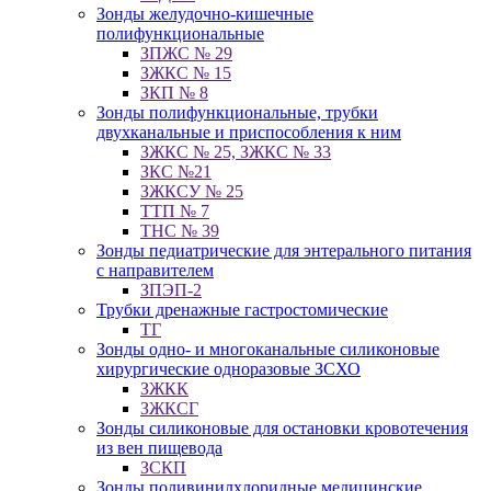
Зонды желудочно-кишечные
полифункциональные
ЗПЖС № 29
ЗЖКС № 15
ЗКП № 8
Зонды полифункциональные, трубки
двухканальные и приспособления к ним
ЗЖКС № 25, ЗЖКС № 33
ЗКС №21
ЗЖКСУ № 25
ТТП № 7
ТНС № 39
Зонды педиатрические для энтерального питания
с направителем
ЗПЭП-2
Трубки дренажные гастростомические
ТГ
Зонды одно- и многоканальные силиконовые
хирургические одноразовые ЗСХО
ЗЖКК
ЗЖКСГ
Зонды силиконовые для остановки кровотечения
из вен пищевода
ЗСКП
Зонды поливинилхлоридные медицинские