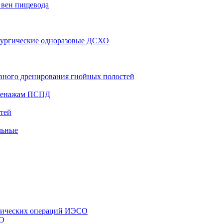
 вен пищевода
рургические одноразовые ДСХО
вного дренирования гнойных полостей
дренажам ПСПД
тей
льные
стических операций ИЭСО
СО