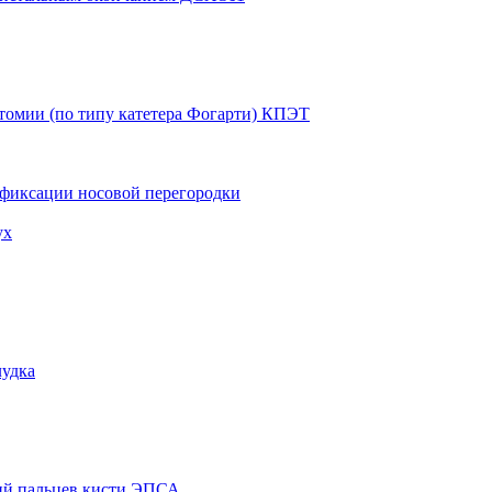
томии (по типу катетера Фогарти) КПЭТ
 фиксации носовой перегородки
ух
лудка
ий пальцев кисти ЭПСА