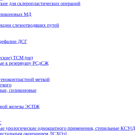
кие для склеропластических операций
иликоновых МД
екции слезоотводящих путей
оцефалии ДСГ
ские) ТСМ (нр)
ые к резервуару РСдСЖ
геноконтрастной меткой
егкого
ные, силиконовые
очной железы ЭСПЖ
С
ные урологические однократного применения, стерильные КСУ(Д
дистальным окончанием ДСХОз1