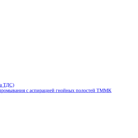
та ТДС)
 промывания с аспирацией гнойных полостей ТММК