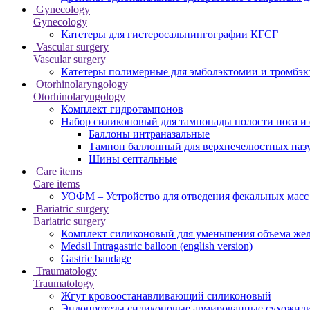
Gynecology
Gynecology
Катетеры для гистеросальпингографии КГСГ
Vascular surgery
Vascular surgery
Катетеры полимерные для эмболэктомии и тромбэк
Otorhinolaryngology
Otorhinolaryngology
Комплект гидротампонов
Набор силиконовый для тампонады полости носа и
Баллоны интраназальные
Тампон баллонный для верхнечелюстных паз
Шины септальные
Care items
Care items
УОФМ – Устройство для отведения фекальных масс
Bariatric surgery
Bariatric surgery
Комплект силиконовый для уменьшения объема же
Medsil Intragastric balloon (english version)
Gastric bandage
Traumatology
Traumatology
Жгут кровоостанавливающий силиконовый
Эндопротезы силиконовые армированные сухожил