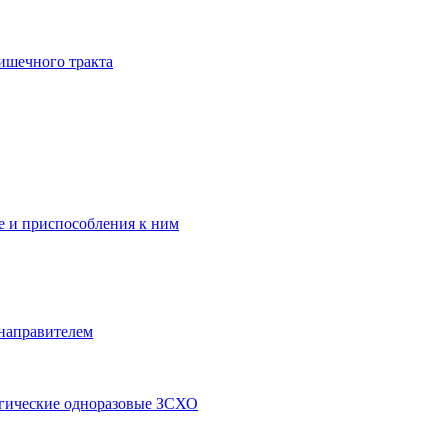
ишечного тракта
 и приспособления к ним
 направителем
ргические одноразовые ЗСХО