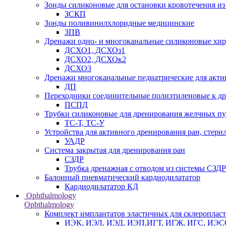
Зонды силиконовые для остановки кровотечения из
ЗСКП
Зонды поливинилхлоридные медицинские
ЗПВ
Дренажи одно- и многоканальные силиконовые хи
ДСХО1, ДСХОз1
ДСХО2, ДСХОк2
ДСХО3
Дренажи многоканальные педиатрические для акти
ДП
Переходники соединительные полиэтиленовые к 
ПСПД
Трубки силиконовые для дренирования желчных пу
ТС-Т, ТС-У
Устройства для активного дренирования ран, стери
УАДР
Система закрытая для дренирования ран
СЗДР
Трубка дренажная с отводом из системы СЗДР
Балонный пневматический кардиодилататор
Кардиодилататор КД
Ophthalmology
Ophthalmology
Комплект имплантатов эластичных для склеропла
ИЭК, ИЭЛ, ИЭД, ИЭП,ИГТ, ИГЖ, ИГС, ИЭ