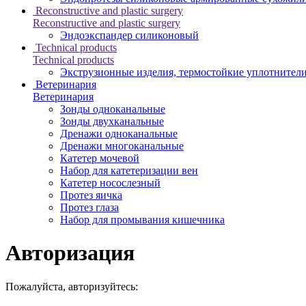
Reconstructive and plastic surgery
Reconstructive and plastic surgery
Эндоэкспандер силиконовый
Technical products
Technical products
Экструзионные изделия, термостойкие уплотнител
Ветеринария
Ветеринария
Зонды одноканальные
Зонды двухканальные
Дренажи одноканальные
Дренажи многоканальные
Катетер мочевой
Набор для катетеризации вен
Катетер носослезный
Протез яичка
Протез глаза
Набор для промывания кишечника
Авторизация
Пожалуйста, авторизуйтесь: