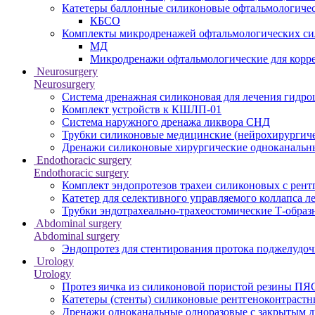
Катетеры баллонные силиконовые офтальмологичес
КБСО
Комплекты микродренажей офтальмологических с
МД
Микродренажи офтальмологические для корр
Neurosurgery
Neurosurgery
Система дренажная силиконовая для лечения гидр
Комплект устройств к КШЛП-01
Система наружного дренажа ликвора СНД
Трубки силиконовые медицинские (нейрохирургиче
Дренажи силиконовые хирургические одноканальн
Endothoracic surgery
Endothoracic surgery
Комплект эндопротезов трахеи силиконовых с рент
Катетер для селективного управляемого коллапса л
Трубки эндотрахеально-трахеостомические Т-образ
Abdominal surgery
Abdominal surgery
Эндопротез для стентирования протока поджелуд
Urology
Urology
Протез яичка из силиконовой пористой резины ПЯ
Катетеры (стенты) силиконовые рентгеноконтраст
Дренажи одноканальные одноразовые с закрытым 