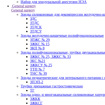
Набор для эпидуральной анестезии НЭА
General surgery
General surgery
Зонды силиконовые для декомпрессии желудочно-к
ЗДС
ЗТДС
ЗТДСК
ЗТДСУ
Зонды желудочно-кишечные полифункциональные
ЗПЖС № 29
ЗЖКС № 15
ЗКП № 8
Зонды полифункциональные, трубки двухканальные
ЗЖКС № 25, ЗЖКС № 33
ЗКС №21
ЗЖКСУ № 25
ТТП № 7
ТНС № 39
Зонды педиатрические для энтерального питания с
ЗПЭП-2
Трубки дренажные гастростомические
ТГ
Зонды одно- и многоканальные силиконовые хиру
ЗЖКК
ЗЖКСГ