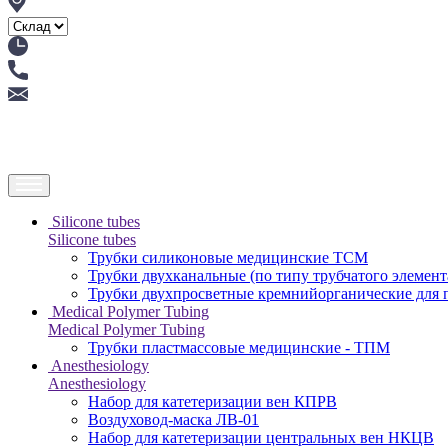
Silicone tubes
Silicone tubes
Трубки силиконовые медицинские ТСМ
Трубки двухканальные (по типу трубчатого элемен
Трубки двухпросветные кремнийорганические для
Medical Polymer Tubing
Medical Polymer Tubing
Трубки пластмассовые медицинские - ТПМ
Anesthesiology
Anesthesiology
Набор для катетеризации вен КПРВ
Воздуховод-маска ЛВ-01
Набор для катетеризации центральных вен НКЦВ