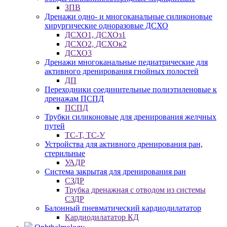
ЗПВ
Дренажи одно- и многоканальные силиконовые
хирургические одноразовые ДСХО
ДСХО1, ДСХОз1
ДСХО2, ДСХОк2
ДСХО3
Дренажи многоканальные педиатрические для
активного дренирования гнойных полостей
ДП
Переходники соединительные полиэтиленовые к
дренажам ПСПД
ПСПД
Трубки силиконовые для дренирования желчных
путей
ТС-Т, ТС-У
Устройства для активного дренирования ран,
стерильные
УАДР
Система закрытая для дренирования ран
СЗДР
Трубка дренажная с отводом из системы
СЗДР
Балонный пневматический кардиодилататор
Кардиодилататор КД