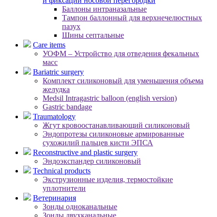
и фиксации носовой перегородки
Баллоны интраназальные
Тампон баллонный для верхнечелюстных
пазух
Шины септальные
Care items
УОФМ – Устройство для отведения фекальных
масс
Bariatric surgery
Комплект силиконовый для уменьшения объема
желудка
Medsil Intragastric balloon (english version)
Gastric bandage
Traumatology
Жгут кровоостанавливающий силиконовый
Эндопротезы силиконовые армированные
сухожилий пальцев кисти ЭПСА
Reconstructive and plastic surgery
Эндоэкспандер силиконовый
Technical products
Экструзионные изделия, термостойкие
уплотнители
Ветеринария
Зонды одноканальные
Зонды двухканальные