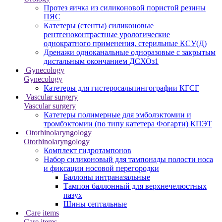
Протез яичка из силиконовой пористой резины
ПЯС
Катетеры (стенты) силиконовые
рентгеноконтрастные урологические
однократного применения, стерильные КСУ(Д)
Дренажи одноканальные одноразовые с закрытым
дистальным окончанием ДСХОз1
Gynecology
Gynecology
Катетеры для гистеросальпингографии КГСГ
Vascular surgery
Vascular surgery
Катетеры полимерные для эмболэктомии и
тромбэктомии (по типу катетера Фогарти) КПЭТ
Otorhinolaryngology
Otorhinolaryngology
Комплект гидротампонов
Набор силиконовый для тампонады полости носа
и фиксации носовой перегородки
Баллоны интраназальные
Тампон баллонный для верхнечелюстных
пазух
Шины септальные
Care items
Care items