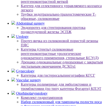
рентгеноконтрастной меткой
Катетер для селективного управляемого коллапса
легкого
Трубки эндотрахеально-трахеостомические Т-
образные, силиконовые
Abdominal surgery
Эндопротез для стентирования протока
поджелудочной железы ЭСПЖ
Urology
Протез яичка из силиконовой пористой резины
ПЯС
Катетеры (стенты) силиконовые
рентгеноконтрастные урологические
однократного применения, стерильные КСУ(Д)
Дренажи одноканальные одноразовые с закрытым
дистальным окончанием ДСХОз1
Gynecology
Катетеры для гистеросальпингографии КГСГ
Vascular surgery
Катетеры полимерные для эмболэктомии и
тромбэктомии (по типу катетера Фогарти) КПЭТ
Otorhinolaryngology
Комплект гидротампонов
Набор силиконовый для тампонады полости носа