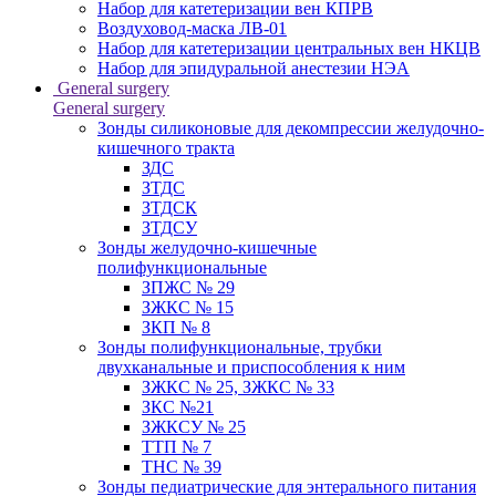
Набор для катетеризации вен КПРВ
Воздуховод-маска ЛВ-01
Набор для катетеризации центральных вен НКЦВ
Набор для эпидуральной анестезии НЭА
General surgery
General surgery
Зонды силиконовые для декомпрессии желудочно-
кишечного тракта
ЗДС
ЗТДС
ЗТДСК
ЗТДСУ
Зонды желудочно-кишечные
полифункциональные
ЗПЖС № 29
ЗЖКС № 15
ЗКП № 8
Зонды полифункциональные, трубки
двухканальные и приспособления к ним
ЗЖКС № 25, ЗЖКС № 33
ЗКС №21
ЗЖКСУ № 25
ТТП № 7
ТНС № 39
Зонды педиатрические для энтерального питания