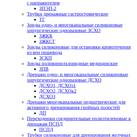
с направителем
ЗПЭП-2
Трубки дренажные гастростомические
ТГ
Зонды одно- и многоканальные силиконовые
хирургические одноразовые ЗСХО
ЗЖКК
ЗЖКСГ
Зонды силиконовые для остановки кровотечения
из вен пищевода
ЗСКП
Зонды поливинилхлоридные медицинские
ЗПВ
Дренажи одно- и многоканальные силиконовые
хирургические одноразовые ДСХО
ДСХО1, ДСХОз1
ДСХО2, ДСХОк2
ДСХО3
Дренажи многоканальные педиатрические для
активного дренирования гнойных полостей
ДП
Переходники соединительные полиэтиленовые к
дренажам ПСПД
ПСПД
Трубки силиконовые для дренирования желчных