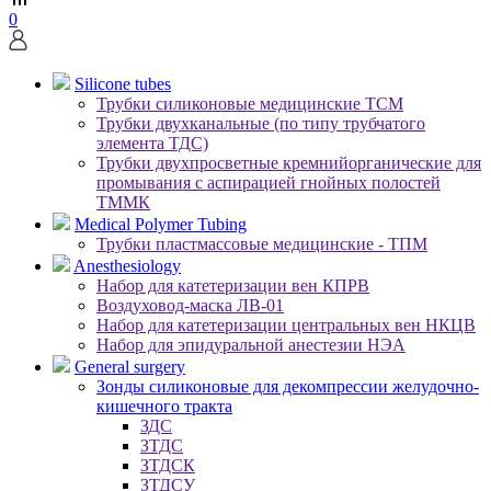
0
Silicone tubes
Трубки силиконовые медицинские ТСМ
Трубки двухканальные (по типу трубчатого
элемента ТДС)
Трубки двухпросветные кремнийорганические для
промывания с аспирацией гнойных полостей
ТММК
Medical Polymer Tubing
Трубки пластмассовые медицинские - ТПМ
Anesthesiology
Набор для катетеризации вен КПРВ
Воздуховод-маска ЛВ-01
Набор для катетеризации центральных вен НКЦВ
Набор для эпидуральной анестезии НЭА
General surgery
Зонды силиконовые для декомпрессии желудочно-
кишечного тракта
ЗДС
ЗТДС
ЗТДСК
ЗТДСУ