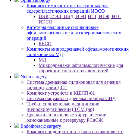
Ophthalmology
Комплект имплантатов эластичных для
склеропластических операций ИЭСО
ИЭК, ИЭЛ, ИЭД, ИЭП,ИГТ, ИГЖ, ИГС,
ИЭСО
Катетеры баллонные силиконовые
офтальмологические для склеропластических
операций
КБСО
Комплекты микродренажей офтальмологических
силиконовых МД
МД
Микродренажи офтальмологические для
коррекции слезоотводящих путей
Neurosurgery
Система дренажная силиконовая для лечения
гидроцефалии ДСГ
Комплект устройств к КШЛП-01
Система наружного дренажа ликвора СНД
Трубки силиконовые медицинские
(нейрохирургические) ТСМ (нр)
Дренажи силиконовые хирургические
одноканальные к резервуару РСдСЖ
Endothoracic surgery
Комплект эндопротезов трахеи силиконовых с