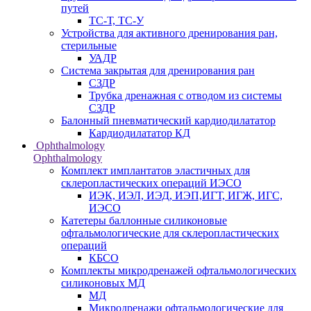
путей
ТС-Т, ТС-У
Устройства для активного дренирования ран,
стерильные
УАДР
Система закрытая для дренирования ран
СЗДР
Трубка дренажная с отводом из системы
СЗДР
Балонный пневматический кардиодилататор
Кардиодилататор КД
Ophthalmology
Ophthalmology
Комплект имплантатов эластичных для
склеропластических операций ИЭСО
ИЭК, ИЭЛ, ИЭД, ИЭП,ИГТ, ИГЖ, ИГС,
ИЭСО
Катетеры баллонные силиконовые
офтальмологические для склеропластических
операций
КБСО
Комплекты микродренажей офтальмологических
силиконовых МД
МД
Микродренажи офтальмологические для