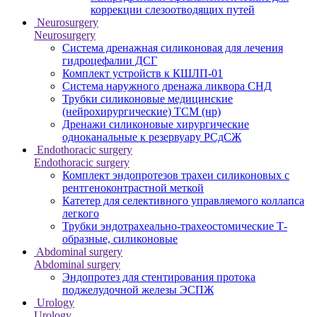
коррекции слезоотводящих путей
Neurosurgery
Neurosurgery
Система дренажная силиконовая для лечения
гидроцефалии ДСГ
Комплект устройств к КШЛП-01
Система наружного дренажа ликвора СНД
Трубки силиконовые медицинские
(нейрохирургические) ТСМ (нр)
Дренажи силиконовые хирургические
одноканальные к резервуару РСдСЖ
Endothoracic surgery
Endothoracic surgery
Комплект эндопротезов трахеи силиконовых с
рентгеноконтрастной меткой
Катетер для селективного управляемого коллапса
легкого
Трубки эндотрахеально-трахеостомические Т-
образные, силиконовые
Abdominal surgery
Abdominal surgery
Эндопротез для стентирования протока
поджелудочной железы ЭСПЖ
Urology
Urology