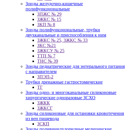
Зонды желудочно-кишечные
полифункциональные
ЗПЖС № 29
ЗЖКС № 15
ЗКП № 8
Зонды полифункциональные, трубки
двухканальные и приспособления к ним
ЗЖКС № 25, ЗЖКС № 33
ЗКС №21
ЗЖКСУ № 25
ТТП № 7
ТНС № 39
Зонды педиатрические для энтерального питания
с направителем
ЗПЭП-2
Трубки дренажные гастростомические
ТГ
Зонды одно- и многоканальные силиконовые
хирургические одноразовые ЗСХО
ЗЖКК
ЗЖКСГ
Зонды силиконовые для остановки кровотечения
из вен пищевода
ЗСКП
Зонды поливинилхлоридные медицинские