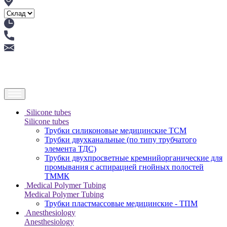
Silicone tubes
Silicone tubes
Трубки силиконовые медицинские ТСМ
Трубки двухканальные (по типу трубчатого
элемента ТДС)
Трубки двухпросветные кремнийорганические для
промывания с аспирацией гнойных полостей
ТММК
Medical Polymer Tubing
Medical Polymer Tubing
Трубки пластмассовые медицинские - ТПМ
Anesthesiology
Anesthesiology