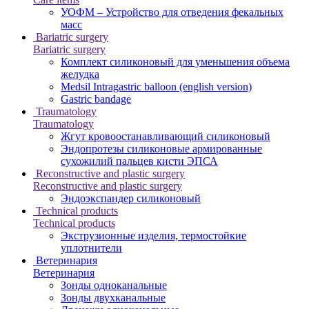
УОФМ – Устройство для отведения фекальных
масс
Bariatric surgery
Bariatric surgery
Комплект силиконовый для уменьшения объема
желудка
Medsil Intragastric balloon (english version)
Gastric bandage
Traumatology
Traumatology
Жгут кровоостанавливающий силиконовый
Эндопротезы силиконовые армированные
сухожилий пальцев кисти ЭПСА
Reconstructive and plastic surgery
Reconstructive and plastic surgery
Эндоэкспандер силиконовый
Technical products
Technical products
Экструзионные изделия, термостойкие
уплотнители
Ветеринария
Ветеринария
Зонды одноканальные
Зонды двухканальные