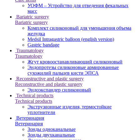
УОФМ – Устройство для отведения фекальных
масс
Bariatric surgery
Bariatric surgery
Комплект силиконовый для уменьшения объема
желудка
Medsil Intragastric balloon (english version)
Gastric bandage
Traumatology
Traumatology
Жгут кровоостанавливающий силиконовый
Эндопротезы силиконовые армированные
сухожилий пальцев кисти ЭПСА
Reconstructive and plastic surgery
Reconstructive and plastic surgery
Эндоэкспандер силиконовый
Technical products
Technical products
Экструзионные изделия, термостойкие
уплотнители
Ветеринария
Ветеринария
Зонды одноканальные
Зонды двухканальные