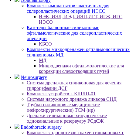
Ophthalmology
Комплект имплантатов эластичных для
склеропластических операций ИЭСО
ИЭК, ИЭЛ, ИЭД, ИЭП,ИГТ, ИГЖ, ИГС,
ИЭСО
Катетеры баллонные силиконовые
офтальмологические для склеропластических
операций
КБСО
Комплекты микродренажей офтальмологических
силиконовых МД
МД
Микродренажи офтальмологические для
коррекции слезоотводящих путей
Neurosurgery
Система дренажная силиконовая для лечения
гидроцефалии ДСГ
Комплект устройств к КШЛП-01
Система наружного дренажа ликвора СНД
Трубки силиконовые медицинские
(нейрохирургические) ТСМ (нр)
Дренажи силиконовые хирургические
одноканальные к резервуару РСдСЖ
Endothoracic surgery
Комплект эндопротезов трахеи силиконовых с