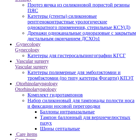
Протез яичка из силиконовой пористой резины
ПЯС
Катетеры (стенты) силиконовые
рентгеноконтрастные урологические
однократного применения, стерильные КСУ(Д)
Дренажи одноканальные одноразовые с закрытым
дистальным окончанием ДСХОз1
Gynecology
Gynecology
Катетеры для гистеросальпингографии КГСГ
Vascular surgery
Vascular surgery
Катетеры полимерные для эмболэктомии и
тромбэктомии (по типу катетера Фогарти) КПЭТ
Otorhinolaryngology
Otorhinolaryngology
Комплект гидротампонов
Набор силиконовый для тампонады полости носа
и фиксации носовой перегородки
Баллоны интраназальные
Тампон баллонный для верхнечелюстных
пазух
Шины септальные
Care items
Care items