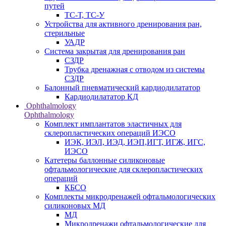
путей
ТС-Т, ТС-У
Устройства для активного дренирования ран,
стерильные
УАДР
Система закрытая для дренирования ран
СЗДР
Трубка дренажная с отводом из системы
СЗДР
Балонный пневматический кардиодилататор
Кардиодилататор КД
Ophthalmology
Ophthalmology
Комплект имплантатов эластичных для
склеропластических операций ИЭСО
ИЭК, ИЭЛ, ИЭД, ИЭП,ИГТ, ИГЖ, ИГС,
ИЭСО
Катетеры баллонные силиконовые
офтальмологические для склеропластических
операций
КБСО
Комплекты микродренажей офтальмологических
силиконовых МД
МД
Микродренажи офтальмологические для