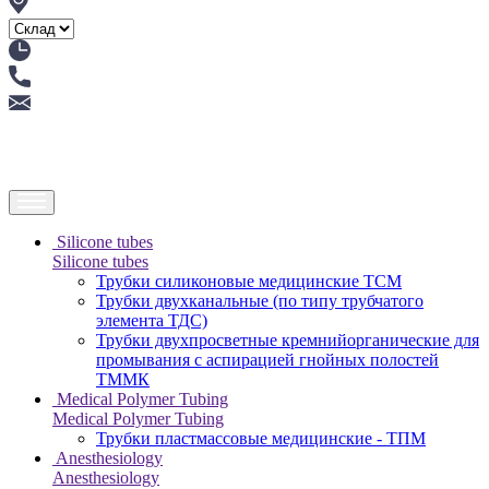
Silicone tubes
Silicone tubes
Трубки силиконовые медицинские ТСМ
Трубки двухканальные (по типу трубчатого
элемента ТДС)
Трубки двухпросветные кремнийорганические для
промывания с аспирацией гнойных полостей
ТММК
Medical Polymer Tubing
Medical Polymer Tubing
Трубки пластмассовые медицинские - ТПМ
Anesthesiology
Anesthesiology