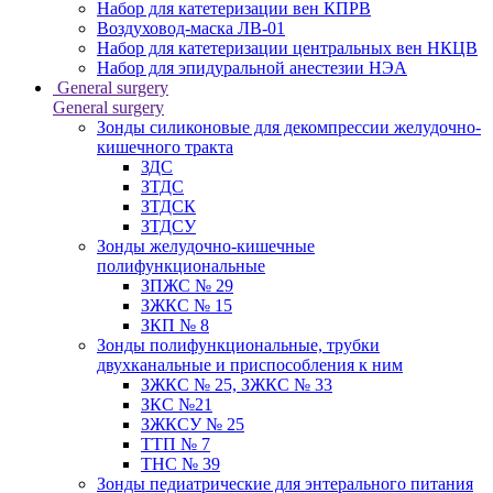
Набор для катетеризации вен КПРВ
Воздуховод-маска ЛВ-01
Набор для катетеризации центральных вен НКЦВ
Набор для эпидуральной анестезии НЭА
General surgery
General surgery
Зонды силиконовые для декомпрессии желудочно-
кишечного тракта
ЗДС
ЗТДС
ЗТДСК
ЗТДСУ
Зонды желудочно-кишечные
полифункциональные
ЗПЖС № 29
ЗЖКС № 15
ЗКП № 8
Зонды полифункциональные, трубки
двухканальные и приспособления к ним
ЗЖКС № 25, ЗЖКС № 33
ЗКС №21
ЗЖКСУ № 25
ТТП № 7
ТНС № 39
Зонды педиатрические для энтерального питания