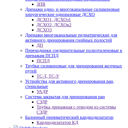
ЗПВ
Дренажи одно- и многоканальные силиконовые
хирургические одноразовые ДСХО
ДСХО1, ДСХОз1
ДСХО2, ДСХОк2
ДСХО3
Дренажи многоканальные педиатрические для
активного дренирования гнойных полостей
ДП
Переходники соединительные полиэтиленовые к
дренажам ПСПД
ПСПД
Трубки силиконовые для дренирования желчных
путей
ТС-Т, ТС-У
Устройства для активного дренирования ран,
стерильные
УАДР
Система закрытая для дренирования ран
СЗДР
Трубка дренажная с отводом из системы
СЗДР
Балонный пневматический кардиодилататор
Кардиодилататор КД