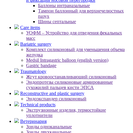
и фиксации носовой перегородки
Баллоны интраназальные
Тампон баллонный для верхнечелюстных
пазух
Шины септальные
Care items
УОФМ – Устройство для отведения фекальных
масс
Bariatric surgery
Комплект силиконовый для уменьшения объема
желудка
Medsil Intragastric balloon (english version)
Gastric bandage
Traumatology
Жгут кровоостанавливающий силиконовый
Эндопротезы силиконовые армированные
сухожилий пальцев кисти ЭПСА
Reconstructive and plastic surgery
Эндоэкспандер силиконовый
Technical products
Экструзионные изделия, термостойкие
уплотнители
Ветеринария
Зонды одноканальные
Зонды двухканальные