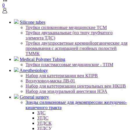
0
Silicone tubes
Трубки силиконовые медицинские ТСМ
Трубки двухканальные (по типу трубчатого
элемента ТДС)
Трубки двухпросветные кремнийорганические для
промывания с аспирацией гнойных полостей
ТММК
Medical Polymer Tubing
Трубки пластмассовые медицинские - ТПМ
Anesthesiology
Набор для катетеризации вен КПРВ
Воздуховод-маска ЛВ-01
Набор для катетеризации центральных вен НКЦВ
Набор для эпидуральной анестезии НЭА
General surgery
Зонды силиконовые для декомпрессии желудочно-
кишечного тракта
ЗДС
ЗТДС
ЗТДСК
ЗТДСУ