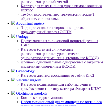
рентгеноконтрастной меткой
Катетер для селективного управляемого коллапса
легкого
Трубки эндотрахеально-трахеостомические Т-
образные, силиконовые
Abdominal surgery
Эндопротез для стентирования протока
поджелудочной железы ЭСПЖ
Urology
Протез яичка из силиконовой пористой резины
ПЯС
Катетеры (стенты) силиконовые
рентгеноконтрастные урологические
однократного применения, стерильные КСУ(Д)
Дренажи одноканальные одноразовые с закрытым
дистальным окончанием ДСХОз1
Gynecology
Катетеры для гистеросальпингографии КГСГ
Vascular surgery
Катетеры полимерные для эмболэктомии и
тромбэктомии (по типу катетера Фогарти) КПЭТ
Otorhinolaryngology
Комплект гидротампонов
Набор силиконовый для тампонады полости носа