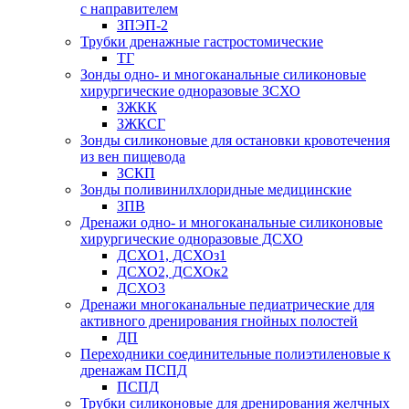
с направителем
ЗПЭП-2
Трубки дренажные гастростомические
ТГ
Зонды одно- и многоканальные силиконовые
хирургические одноразовые ЗСХО
ЗЖКК
ЗЖКСГ
Зонды силиконовые для остановки кровотечения
из вен пищевода
ЗСКП
Зонды поливинилхлоридные медицинские
ЗПВ
Дренажи одно- и многоканальные силиконовые
хирургические одноразовые ДСХО
ДСХО1, ДСХОз1
ДСХО2, ДСХОк2
ДСХО3
Дренажи многоканальные педиатрические для
активного дренирования гнойных полостей
ДП
Переходники соединительные полиэтиленовые к
дренажам ПСПД
ПСПД
Трубки силиконовые для дренирования желчных