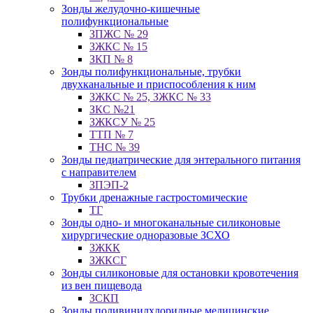
Зонды желудочно-кишечные
полифункциональные
ЗПЖС № 29
ЗЖКС № 15
ЗКП № 8
Зонды полифункциональные, трубки
двухканальные и приспособления к ним
ЗЖКС № 25, ЗЖКС № 33
ЗКС №21
ЗЖКСУ № 25
ТТП № 7
ТНС № 39
Зонды педиатрические для энтерального питания
с направителем
ЗПЭП-2
Трубки дренажные гастростомические
ТГ
Зонды одно- и многоканальные силиконовые
хирургические одноразовые ЗСХО
ЗЖКК
ЗЖКСГ
Зонды силиконовые для остановки кровотечения
из вен пищевода
ЗСКП
Зонды поливинилхлоридные медицинские