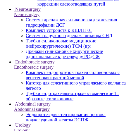
коррекции слезоотводящих путей
Neurosurgery
Neurosurgery
Система дренажная силиконовая для лечения
гидроцефалии ДСГ
Комплект устройств к КШЛП-01
Система наружного дренажа ликвора СНД
Трубки силиконовые медицинские
(нейрохирургические) ТСМ (нр)
Дренажи силиконовые хирургические
одноканальные к резервуару РСдСЖ
Endothoracic surgery
Endothoracic surgery
Комплект эндопротезов трахеи силиконовых с
рентгеноконтрастной меткой
Катетер для селективного управляемого коллапса
легкого
Трубки эндотрахеально-трахеостомические Т-
образные, силиконовые
Abdominal surgery
Abdominal surgery
Эндопротез для стентирования протока
поджелудочной железы ЭСПЖ
Urology
Urology