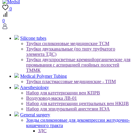
0
0
Silicone tubes
Трубки силиконовые медицинские ТСМ
Трубки двухканальные (по типу трубчатого
элемента ТДС)
Трубки двухпросветные кремнийорганические для
промывания с аспирацией гнойных полостей
ТММК
Medical Polymer Tubing
Трубки пластмассовые медицинские - ТПМ
Anesthesiology
Набор для катетеризации вен КПРВ
Воздуховод-маска ЛВ-01
Набор для катетеризации центральных вен НКЦВ
Набор для эпидуральной анестезии НЭА
General surgery
Зонды силиконовые для декомпрессии желудочно-
кишечного тракта
ЗДС