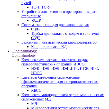
путей
ТС-Т, ТС-У
Устройства для активного дренирования ран,
стерильные
УАДР
Система закрытая для дренирования ран
СЗДР
Трубка дренажная с отводом из системы
СЗДР
Балонный пневматический кардиодилататор
Кардиодилататор КД
Ophthalmology
Ophthalmology
Комплект имплантатов эластичных для
склеропластических операций ИЭСО
ИЭК, ИЭЛ, ИЭД, ИЭП,ИГТ, ИГЖ, ИГС,
ИЭСО
Катетеры баллонные силиконовые
офтальмологические для склеропластических
операций
КБСО
Комплекты микродренажей офтальмологических
силиконовых МД
МД
Микродренажи офтальмологические для