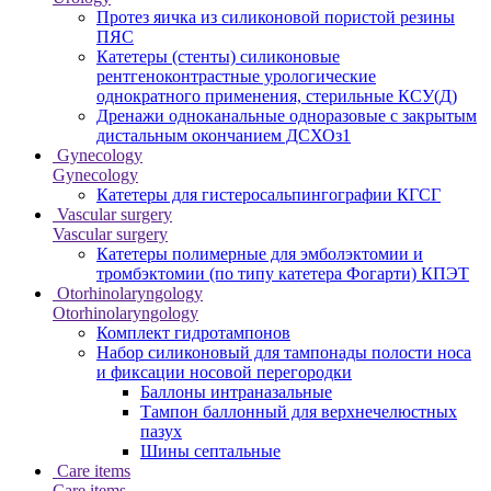
Протез яичка из силиконовой пористой резины
ПЯС
Катетеры (стенты) силиконовые
рентгеноконтрастные урологические
однократного применения, стерильные КСУ(Д)
Дренажи одноканальные одноразовые с закрытым
дистальным окончанием ДСХОз1
Gynecology
Gynecology
Катетеры для гистеросальпингографии КГСГ
Vascular surgery
Vascular surgery
Катетеры полимерные для эмболэктомии и
тромбэктомии (по типу катетера Фогарти) КПЭТ
Otorhinolaryngology
Otorhinolaryngology
Комплект гидротампонов
Набор силиконовый для тампонады полости носа
и фиксации носовой перегородки
Баллоны интраназальные
Тампон баллонный для верхнечелюстных
пазух
Шины септальные
Care items
Care items