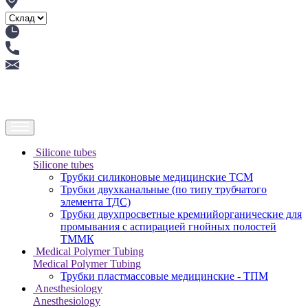
Silicone tubes
Silicone tubes
Трубки силиконовые медицинские ТСМ
Трубки двухканальные (по типу трубчатого
элемента ТДС)
Трубки двухпросветные кремнийорганические для
промывания с аспирацией гнойных полостей
ТММК
Medical Polymer Tubing
Medical Polymer Tubing
Трубки пластмассовые медицинские - ТПМ
Anesthesiology
Anesthesiology