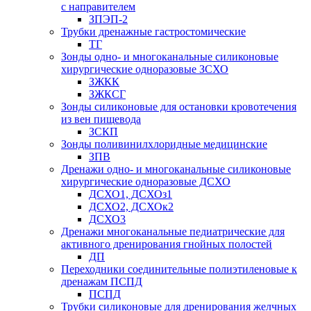
с направителем
ЗПЭП-2
Трубки дренажные гастростомические
ТГ
Зонды одно- и многоканальные силиконовые
хирургические одноразовые ЗСХО
ЗЖКК
ЗЖКСГ
Зонды силиконовые для остановки кровотечения
из вен пищевода
ЗСКП
Зонды поливинилхлоридные медицинские
ЗПВ
Дренажи одно- и многоканальные силиконовые
хирургические одноразовые ДСХО
ДСХО1, ДСХОз1
ДСХО2, ДСХОк2
ДСХО3
Дренажи многоканальные педиатрические для
активного дренирования гнойных полостей
ДП
Переходники соединительные полиэтиленовые к
дренажам ПСПД
ПСПД
Трубки силиконовые для дренирования желчных