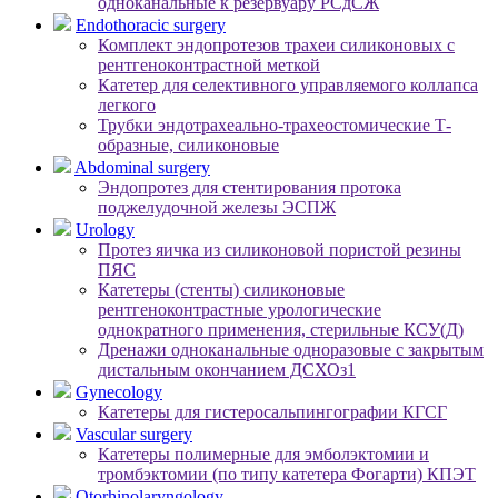
одноканальные к резервуару РСдСЖ
Endothoracic surgery
Комплект эндопротезов трахеи силиконовых с
рентгеноконтрастной меткой
Катетер для селективного управляемого коллапса
легкого
Трубки эндотрахеально-трахеостомические Т-
образные, силиконовые
Abdominal surgery
Эндопротез для стентирования протока
поджелудочной железы ЭСПЖ
Urology
Протез яичка из силиконовой пористой резины
ПЯС
Катетеры (стенты) силиконовые
рентгеноконтрастные урологические
однократного применения, стерильные КСУ(Д)
Дренажи одноканальные одноразовые с закрытым
дистальным окончанием ДСХОз1
Gynecology
Катетеры для гистеросальпингографии КГСГ
Vascular surgery
Катетеры полимерные для эмболэктомии и
тромбэктомии (по типу катетера Фогарти) КПЭТ
Otorhinolaryngology