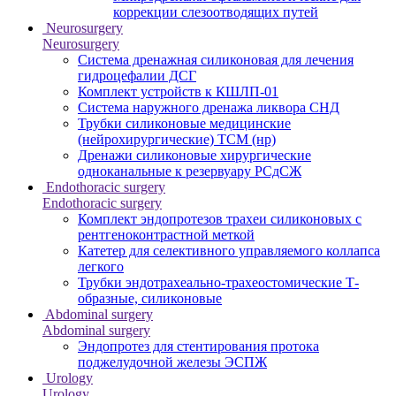
коррекции слезоотводящих путей
Neurosurgery
Neurosurgery
Система дренажная силиконовая для лечения
гидроцефалии ДСГ
Комплект устройств к КШЛП-01
Система наружного дренажа ликвора СНД
Трубки силиконовые медицинские
(нейрохирургические) ТСМ (нр)
Дренажи силиконовые хирургические
одноканальные к резервуару РСдСЖ
Endothoracic surgery
Endothoracic surgery
Комплект эндопротезов трахеи силиконовых с
рентгеноконтрастной меткой
Катетер для селективного управляемого коллапса
легкого
Трубки эндотрахеально-трахеостомические Т-
образные, силиконовые
Abdominal surgery
Abdominal surgery
Эндопротез для стентирования протока
поджелудочной железы ЭСПЖ
Urology
Urology