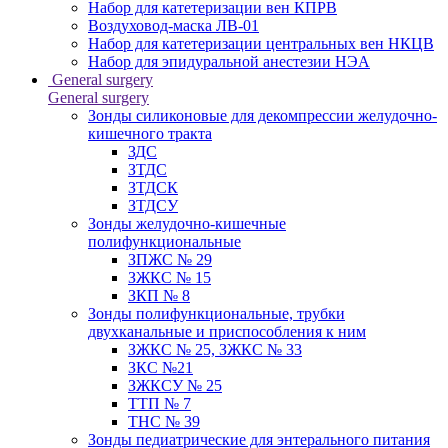
Набор для катетеризации вен КПРВ
Воздуховод-маска ЛВ-01
Набор для катетеризации центральных вен НКЦВ
Набор для эпидуральной анестезии НЭА
General surgery
General surgery
Зонды силиконовые для декомпрессии желудочно-
кишечного тракта
ЗДС
ЗТДС
ЗТДСК
ЗТДСУ
Зонды желудочно-кишечные
полифункциональные
ЗПЖС № 29
ЗЖКС № 15
ЗКП № 8
Зонды полифункциональные, трубки
двухканальные и приспособления к ним
ЗЖКС № 25, ЗЖКС № 33
ЗКС №21
ЗЖКСУ № 25
ТТП № 7
ТНС № 39
Зонды педиатрические для энтерального питания