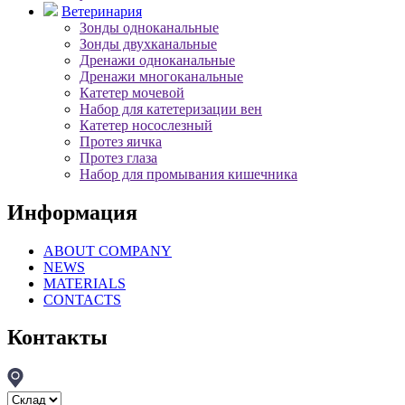
Ветеринария
Зонды одноканальные
Зонды двухканальные
Дренажи одноканальные
Дренажи многоканальные
Катетер мочевой
Набор для катетеризации вен
Катетер носослезный
Протез яичка
Протез глаза
Набор для промывания кишечника
Информация
ABOUT COMPANY
NEWS
MATERIALS
CONTACTS
Контакты