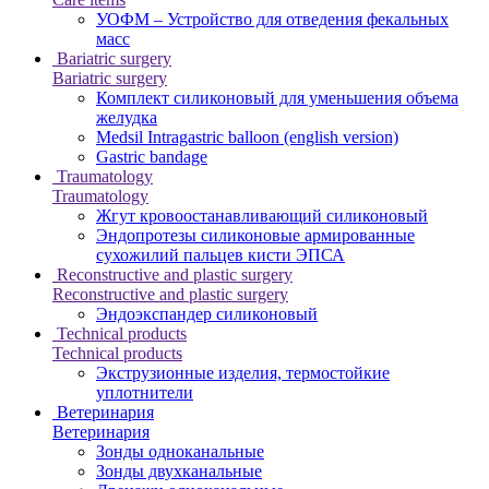
УОФМ – Устройство для отведения фекальных
масс
Bariatric surgery
Bariatric surgery
Комплект силиконовый для уменьшения объема
желудка
Medsil Intragastric balloon (english version)
Gastric bandage
Traumatology
Traumatology
Жгут кровоостанавливающий силиконовый
Эндопротезы силиконовые армированные
сухожилий пальцев кисти ЭПСА
Reconstructive and plastic surgery
Reconstructive and plastic surgery
Эндоэкспандер силиконовый
Technical products
Technical products
Экструзионные изделия, термостойкие
уплотнители
Ветеринария
Ветеринария
Зонды одноканальные
Зонды двухканальные