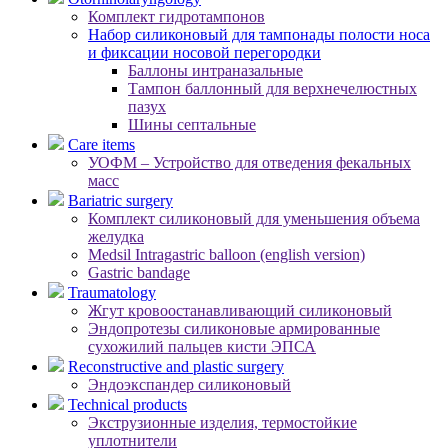
Комплект гидротампонов
Набор силиконовый для тампонады полости носа
и фиксации носовой перегородки
Баллоны интраназальные
Тампон баллонный для верхнечелюстных
пазух
Шины септальные
Care items
УОФМ – Устройство для отведения фекальных
масс
Bariatric surgery
Комплект силиконовый для уменьшения объема
желудка
Medsil Intragastric balloon (english version)
Gastric bandage
Traumatology
Жгут кровоостанавливающий силиконовый
Эндопротезы силиконовые армированные
сухожилий пальцев кисти ЭПСА
Reconstructive and plastic surgery
Эндоэкспандер силиконовый
Technical products
Экструзионные изделия, термостойкие
уплотнители