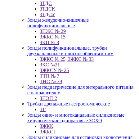
ЗТДС
ЗТДСК
ЗТДСУ
Зонды желудочно-кишечные
полифункциональные
ЗПЖС № 29
ЗЖКС № 15
ЗКП № 8
Зонды полифункциональные, трубки
двухканальные и приспособления к ним
ЗЖКС № 25, ЗЖКС № 33
ЗКС №21
ЗЖКСУ № 25
ТТП № 7
ТНС № 39
Зонды педиатрические для энтерального питания
с направителем
ЗПЭП-2
Трубки дренажные гастростомические
ТГ
Зонды одно- и многоканальные силиконовые
хирургические одноразовые ЗСХО
ЗЖКК
ЗЖКСГ
Зонды силиконовые для остановки кровотечения