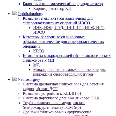
Балонный пневматический кардиодилататор
Кардиодилататор КД
Ophthalmology
Комплект имплантатов эластичных для
склеропластических операций ИЭСО
ИЭК, ИЭЛ, ИЭД, ИЭП,ИГТ, ИГЖ, ИГС,
ИЭСО
Катетеры баллонные силиконовые
офтальмологические для склеропластических
операций
КБСО
Комплекты микродренажей офтальмологических
силиконовых МД
МД
Микродренажи офтальмологические для
коррекции слезоотводящих путей
Neurosurgery
Система дренажная силиконовая для лечения
гидроцефалии ДСГ
Комплект устройств к КШЛП-01
Система наружного дренажа ликвора СНД
Трубки силиконовые медицинские
(нейрохирургические) ТСМ (нр)
Дренажи силиконовые хирургические