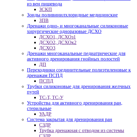
из вен пищевода
ЗСКП
Зонды поливинилхлоридные медицинские
ЗПВ
Дренажи одно- и многоканальные силиконовые
хирургические одноразовые ДСХО
ДСХО1, ДСХОз1
ДСХО2, ДСХОк2
ДСХО3
Дренажи многоканальные педиатрические для
активного дренирования гнойных полостей
ДП
Переходники соединительные полиэтиленовые к
дренажам ПСПД
ПСПД
Трубки силиконовые для дренирования желчных
путей
ТС-Т, ТС-У
Устройства для активного дренирования ран,
стерильные
УАДР
Система закрытая для дренирования ран
СЗДР
Трубка дренажная с отводом из системы
СЗДР