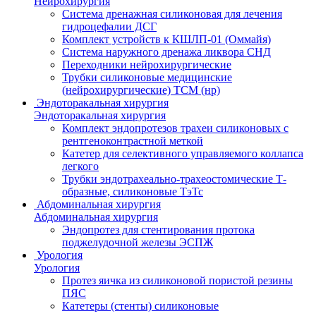
Нейрохирургия
Система дренажная силиконовая для лечения
гидроцефалии ДСГ
Комплект устройств к КШЛП-01 (Оммайя)
Система наружного дренажа ликвора СНД
Переходники нейрохирургические
Трубки силиконовые медицинские
(нейрохирургические) ТСМ (нр)
Эндоторакальная хирургия
Эндоторакальная хирургия
Комплект эндопротезов трахеи силиконовых с
рентгеноконтрастной меткой
Катетер для селективного управляемого коллапса
легкого
Трубки эндотрахеально-трахеостомические Т-
образные, силиконовые ТэТс
Абдоминальная хирургия
Абдоминальная хирургия
Эндопротез для стентирования протока
поджелудочной железы ЭСПЖ
Урология
Урология
Протез яичка из силиконовой пористой резины
ПЯС
Катетеры (стенты) силиконовые