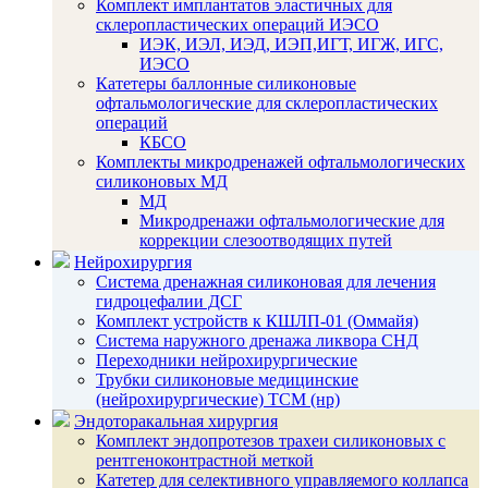
Комплект имплантатов эластичных для
склеропластических операций ИЭСО
ИЭК, ИЭЛ, ИЭД, ИЭП,ИГТ, ИГЖ, ИГС,
ИЭСО
Катетеры баллонные силиконовые
офтальмологические для склеропластических
операций
КБСО
Комплекты микродренажей офтальмологических
силиконовых МД
МД
Микродренажи офтальмологические для
коррекции слезоотводящих путей
Нейрохирургия
Система дренажная силиконовая для лечения
гидроцефалии ДСГ
Комплект устройств к КШЛП-01 (Оммайя)
Система наружного дренажа ликвора СНД
Переходники нейрохирургические
Трубки силиконовые медицинские
(нейрохирургические) ТСМ (нр)
Эндоторакальная хирургия
Комплект эндопротезов трахеи силиконовых с
рентгеноконтрастной меткой
Катетер для селективного управляемого коллапса