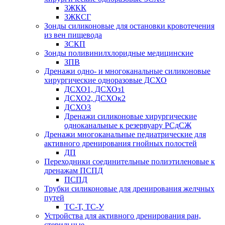
ЗЖКК
ЗЖКСГ
Зонды силиконовые для остановки кровотечения
из вен пищевода
ЗСКП
Зонды поливинилхлоридные медицинские
ЗПВ
Дренажи одно- и многоканальные силиконовые
хирургические одноразовые ДСХО
ДСХО1, ДСХОз1
ДСХО2, ДСХОк2
ДСХО3
Дренажи силиконовые хирургические
одноканальные к резервуару РСдСЖ
Дренажи многоканальные педиатрические для
активного дренирования гнойных полостей
ДП
Переходники соединительные полиэтиленовые к
дренажам ПСПД
ПСПД
Трубки силиконовые для дренирования желчных
путей
ТС-Т, ТС-У
Устройства для активного дренирования ран,
стерильные