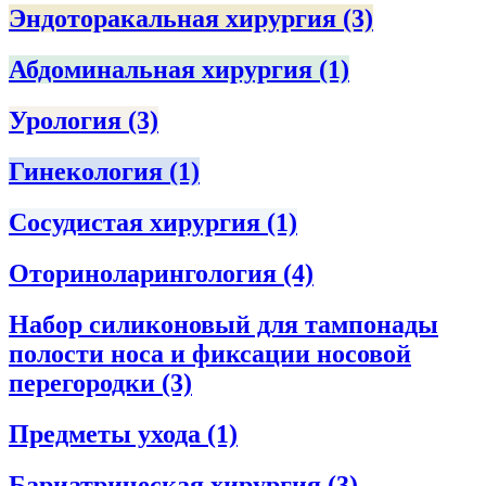
Эндоторакальная хирургия
(3)
Абдоминальная хирургия
(1)
Урология
(3)
Гинекология
(1)
Сосудистая хирургия
(1)
Оториноларингология
(4)
Набор силиконовый для тампонады
полости носа и фиксации носовой
перегородки
(3)
Предметы ухода
(1)
Бариатрическая хирургия
(3)