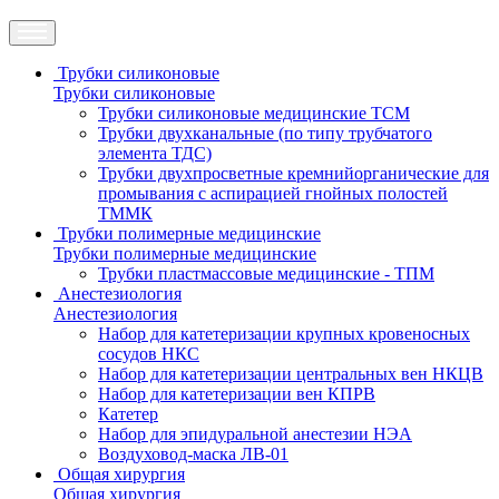
Трубки силиконовые
Трубки силиконовые
Трубки силиконовые медицинские ТСМ
Трубки двухканальные (по типу трубчатого
элемента ТДС)
Трубки двухпросветные кремнийорганические для
промывания с аспирацией гнойных полостей
ТММК
Трубки полимерные медицинские
Трубки полимерные медицинские
Трубки пластмассовые медицинские - ТПМ
Анестезиология
Анестезиология
Набор для катетеризации крупных кровеносных
сосудов НКС
Набор для катетеризации центральных вен НКЦВ
Набор для катетеризации вен КПРВ
Катетер
Набор для эпидуральной анестезии НЭА
Воздуховод-маска ЛВ-01
Общая хирургия
Общая хирургия