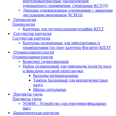
рентгеноконтрастные урологические
однократного применения, стерильные КСУ(Д)
Дренажи одноканальные одноразовые с закрытым
дистальным окончанием ДСХОз1
Гинекология
Гинекология
Катетеры для гистеросальпингографии КГСГ
Сосудистая хирургия
Сосудистая хирургия
Катетеры полимерные для эмболэктомии и
тромбэктомии (по типу катетера Фогарти) КПЭТ
Оториноларингология
Оториноларингология
Комплект гидротампонов
Набор силиконовый для тампонады полости носа
и фиксации носовой перегородки
Баллоны интраназальные
Тампон баллонный для верхнечелюстных
пазух
Шины септальные
Предметы ухода
Предметы ухода
УОФМ – Устройство для отведения фекальных
масс
Бариатрическая хирургия