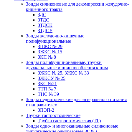
Зонды силиконовые для декомпрессии желудочно-
кишечного тракта
ЗДС
ЗТДС
ЗТДСК
ЗТДСУ
Зонды желудочно-кишечные
полифункциональные
ЗПЖС № 29
ЗЖКС № 15
ЗКП № 8
Зонды полифункциональные, трубки
двухканальные и приспособления к ним
ЗЖКС № 25, ЗЖКС № 33
ЗЖКСУ № 25
ЗКС №21
ТТП № 7
ТНС № 39
Зонды педиатрические для энтерального питания
с направителем
ЗПЭП-2
Трубки гастростомические
Трубка гастростомическая (ТГ)
Зонды одно- и многоканальные силиконовые
хирургические одноразовые ЗСХО