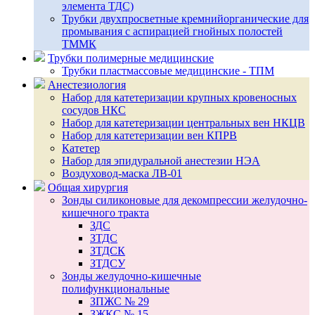
элемента ТДС)
Трубки двухпросветные кремнийорганические для
промывания с аспирацией гнойных полостей
ТММК
Трубки полимерные медицинские
Трубки пластмассовые медицинские - ТПМ
Анестезиология
Набор для катетеризации крупных кровеносных
сосудов НКС
Набор для катетеризации центральных вен НКЦВ
Набор для катетеризации вен КПРВ
Катетер
Набор для эпидуральной анестезии НЭА
Воздуховод-маска ЛВ-01
Общая хирургия
Зонды силиконовые для декомпрессии желудочно-
кишечного тракта
ЗДС
ЗТДС
ЗТДСК
ЗТДСУ
Зонды желудочно-кишечные
полифункциональные
ЗПЖС № 29
ЗЖКС № 15