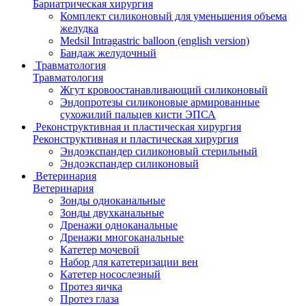
Бариатрическая хирургия
Комплект силиконовый для уменьшения объема
желудка
Medsil Intragastric balloon (english version)
Бандаж желудочный
Травматология
Травматология
Жгут кровоостанавливающий силиконовый
Эндопротезы силиконовые армированные
сухожилий пальцев кисти ЭПСА
Реконструктивная и пластическая хирургия
Реконструктивная и пластическая хирургия
Эндоэкспандер силиконовый стерильный
Эндоэкспандер силиконовый
Ветеринария
Ветеринария
Зонды одноканальные
Зонды двухканальные
Дренажи одноканальные
Дренажи многоканальные
Катетер мочевой
Набор для катетеризации вен
Катетер носослезный
Протез яичка
Протез глаза