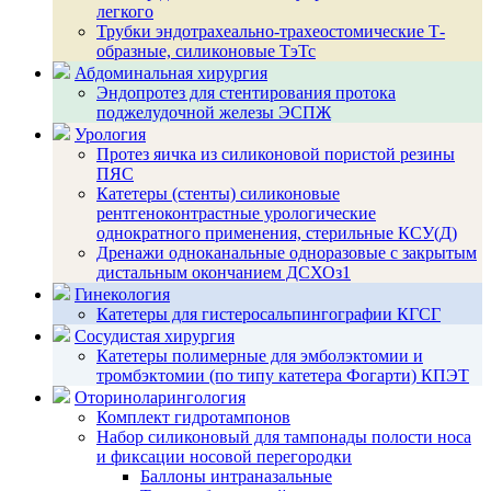
легкого
Трубки эндотрахеально-трахеостомические Т-
образные, силиконовые ТэТс
Абдоминальная хирургия
Эндопротез для стентирования протока
поджелудочной железы ЭСПЖ
Урология
Протез яичка из силиконовой пористой резины
ПЯС
Катетеры (стенты) силиконовые
рентгеноконтрастные урологические
однократного применения, стерильные КСУ(Д)
Дренажи одноканальные одноразовые с закрытым
дистальным окончанием ДСХОз1
Гинекология
Катетеры для гистеросальпингографии КГСГ
Сосудистая хирургия
Катетеры полимерные для эмболэктомии и
тромбэктомии (по типу катетера Фогарти) КПЭТ
Оториноларингология
Комплект гидротампонов
Набор силиконовый для тампонады полости носа
и фиксации носовой перегородки
Баллоны интраназальные