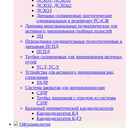
ДСХО1, ДСХОз1
ДСХО2, ДСХОк2
ДСХО3
Дренажи силиконовые хирургические
одноканальные к резервуару РСдСЖ
Дренажи многоканальные педиатрические для
активного дренирования гнойных полостей
ДП
Переходники соединительные полиэтиленовые к
дренажам ПСПД
ПСПД
Трубки силиконовые для дренирования желчных
путей
ТС-Т, ТС-У
Устройства для активного дренирования ран,
стерильные
УАДР
Система закрытая для дренирования ран
СЗДР
Трубка дренажная с отводом из системы
СЗДР
Балонный пневматический кардиодилататор
Кардиодилататор КД
Кардиодилататор КДЭ
Офтальмология