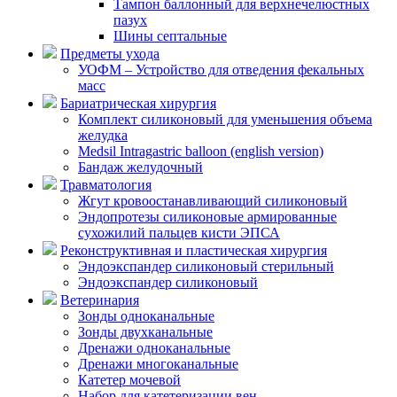
Тампон баллонный для верхнечелюстных
пазух
Шины септальные
Предметы ухода
УОФМ – Устройство для отведения фекальных
масс
Бариатрическая хирургия
Комплект силиконовый для уменьшения объема
желудка
Medsil Intragastric balloon (english version)
Бандаж желудочный
Травматология
Жгут кровоостанавливающий силиконовый
Эндопротезы силиконовые армированные
сухожилий пальцев кисти ЭПСА
Реконструктивная и пластическая хирургия
Эндоэкспандер силиконовый стерильный
Эндоэкспандер силиконовый
Ветеринария
Зонды одноканальные
Зонды двухканальные
Дренажи одноканальные
Дренажи многоканальные
Катетер мочевой
Набор для катетеризации вен