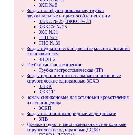
ЗКП № 8
Зонды полифункциональные, трубки
двухканальные и приспособления к ним
ЗЖКС № 25, ЗЖКС № 33
ЗЖКСУ № 25
ЗКС №21
ТТП № 7
ТНС № 39
Зонды педиатрические для энтерального питания
с направителем
ЗПЭП-2
Трубки гастростомические
Трубка гастростомическая (ТГ)
Зонды одно- и многоканальные силиконовые
хирургические одноразовые ЗСХО
ЗЖКК
ЗЖКСГ
Зонды силиконовые для остановки кровотечения
из вен пищевода
ЗСКП
Зонды поливинилхлоридные медицинские
ЗПВ
Дренажи одно- и многоканальные силиконовые
хирургические одноразовые ДСХО