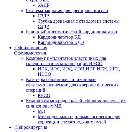
УАДР
Система закрытая для дренирования ран
СЗДР
Трубка дренажная с отводом из системы
СЗДР
Балонный пневматический кардиодилататор
Кардиодилататор КД
Кардиодилататор КДЭ
Офтальмология
Офтальмология
Комплект имплантатов эластичных для
склеропластических операций ИЭСО
ИЭК, ИЭЛ, ИЭД, ИЭП,ИГТ, ИГЖ, ИГС,
ИЭСО
Катетеры баллонные силиконовые
офтальмологические для склеропластических
операций
КБСО
Комплекты микродренажей офтальмологических
силиконовых МД
МД
Микродренажи офтальмологические для
коррекции слезоотводящих путей
Нейрохирургия