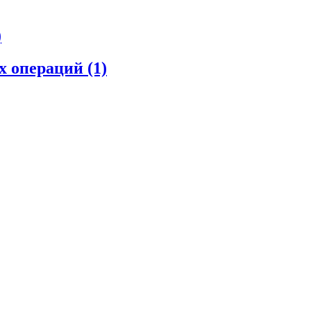
)
их операций
(1)