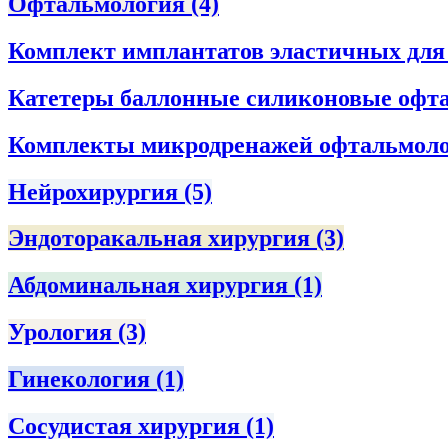
Офтальмология
(4)
Комплект имплантатов эластичных дл
Катетеры баллонные силиконовые офта
Комплекты микродренажей офтальмол
Нейрохирургия
(5)
Эндоторакальная хирургия
(3)
Абдоминальная хирургия
(1)
Урология
(3)
Гинекология
(1)
Сосудистая хирургия
(1)