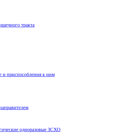
ишечного тракта
 и приспособления к ним
 направителем
ргические одноразовые ЗСХО