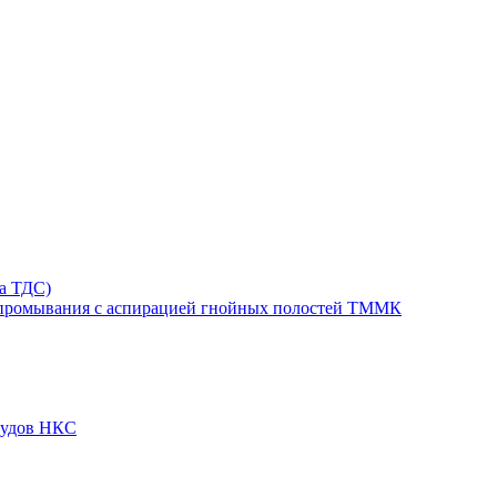
та ТДС)
 промывания с аспирацией гнойных полостей ТММК
судов НКС