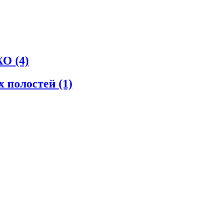
СХО
(4)
х полостей
(1)