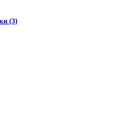
дки
(3)