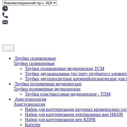
Трубки силиконовые
Трубки силиконовые
Трубки силиконовые медицинские ТСМ
Трубки двухканальные (по типу трубчатого элемен
Трубки двухпросветные кремнийорганические для
Трубки полимерные медицинские
Трубки полимерные медицинские
Трубки пластмассовые медицинские - ТПМ
Анестезиология
Анестезиология
Набор для катетеризации крупных кровеносных со
Набор для катетеризации центральных вен НКЦВ
Набор для катетеризации вен КПРВ
Катетер