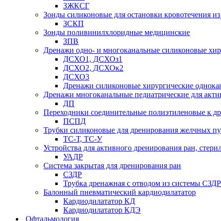
ЗЖКСГ
Зонды силиконовые для остановки кровотечения из
ЗСКП
Зонды поливинилхлоридные медицинские
ЗПВ
Дренажи одно- и многоканальные силиконовые хи
ДСХО1, ДСХОз1
ДСХО2, ДСХОк2
ДСХО3
Дренажи силиконовые хирургические однока
Дренажи многоканальные педиатрические для акти
ДП
Переходники соединительные полиэтиленовые к 
ПСПД
Трубки силиконовые для дренирования желчных пу
ТС-Т, ТС-У
Устройства для активного дренирования ран, стери
УАДР
Система закрытая для дренирования ран
СЗДР
Трубка дренажная с отводом из системы СЗДР
Балонный пневматический кардиодилататор
Кардиодилататор КД
Кардиодилататор КДЭ
Офтальмология