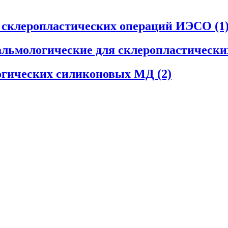
я склеропластических операций ИЭСО
(1
льмологические для склеропластическ
огических силиконовых МД
(2)