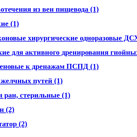
вотечения из вен пищевода
(1)
кие
(1)
иконовые хирургические одноразовые Д
ие для активного дренирования гнойны
леновые к дренажам ПСПД
(1)
я желчных путей
(1)
я ран, стерильные
(1)
ан
(2)
татор
(2)