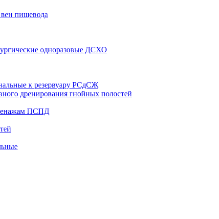
 вен пищевода
рургические одноразовые ДСХО
нальные к резервуару РСдСЖ
вного дренирования гнойных полостей
дренажам ПСПД
тей
льные