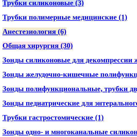
Трубки силиконовые
(3)
Трубки полимерные медицинские
(1)
Анестезиология
(6)
Общая хирургия
(30)
Зонды силиконовые для декомпрессии 
Зонды желудочно-кишечные полифунк
Зонды полифункциональные, трубки дв
Зонды педиатрические для энтеральног
Трубки гастростомические
(1)
Зонды одно- и многоканальные силико