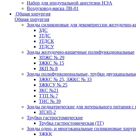
Набор для эпидуральной анестезии НЭА
Воздуховод-маска ЛВ-01
Общая хирургия
Общая хирургия
Зонды силиконовые для декомпрессии желудочно-к
ЗДС
ЗТДС
ЗТДСК
ЗТДСУ
Зонды желудочно-кишечные полифункциональные
ЗПЖС № 29
ЗЖКС № 15
ЗКП № 8
Зонды полифункциональные, трубки двухканальные
ЗЖКС № 25, ЗЖКС № 33
ЗЖКСУ № 25
ЗКС №21
ТТП № 7
ТНС № 39
Зонды педиатрические для энтерального питания с
ЗПЭП-2
Трубки гастростомические
Трубка гастростомическая (ТГ)
Зонды одно- и многоканальные силиконовые хиру
ЗЖКК