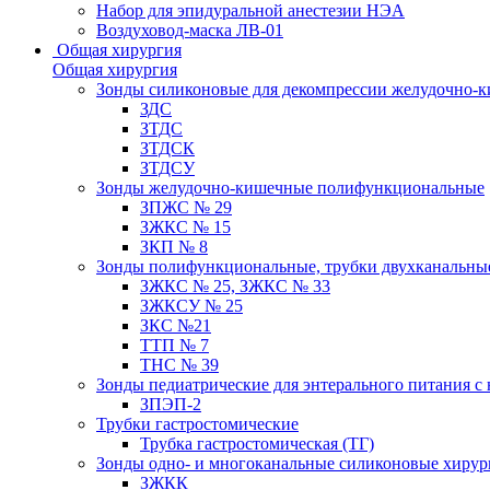
Набор для эпидуральной анестезии НЭА
Воздуховод-маска ЛВ-01
Общая хирургия
Общая хирургия
Зонды силиконовые для декомпрессии желудочно-к
ЗДС
ЗТДС
ЗТДСК
ЗТДСУ
Зонды желудочно-кишечные полифункциональные
ЗПЖС № 29
ЗЖКС № 15
ЗКП № 8
Зонды полифункциональные, трубки двухканальные
ЗЖКС № 25, ЗЖКС № 33
ЗЖКСУ № 25
ЗКС №21
ТТП № 7
ТНС № 39
Зонды педиатрические для энтерального питания с
ЗПЭП-2
Трубки гастростомические
Трубка гастростомическая (ТГ)
Зонды одно- и многоканальные силиконовые хиру
ЗЖКК