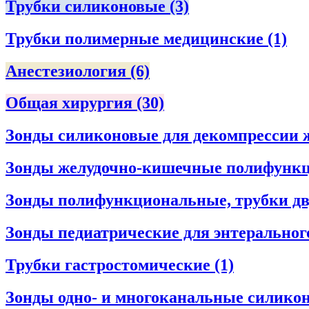
Трубки силиконовые
(3)
Трубки полимерные медицинские
(1)
Анестезиология
(6)
Общая хирургия
(30)
Зонды силиконовые для декомпрессии 
Зонды желудочно-кишечные полифунк
Зонды полифункциональные, трубки дв
Зонды педиатрические для энтеральног
Трубки гастростомические
(1)
Зонды одно- и многоканальные силико