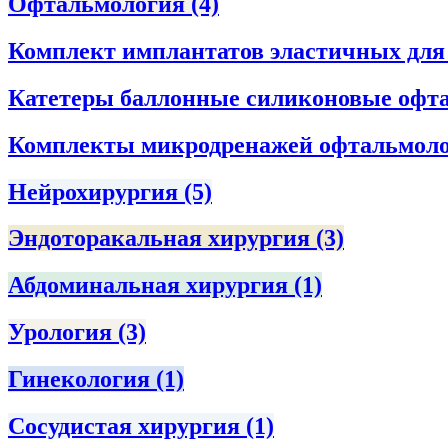
Офтальмология
(4)
Комплект имплантатов эластичных дл
Катетеры баллонные силиконовые офта
Комплекты микродренажей офтальмол
Нейрохирургия
(5)
Эндоторакальная хирургия
(3)
Абдоминальная хирургия
(1)
Урология
(3)
Гинекология
(1)
Сосудистая хирургия
(1)