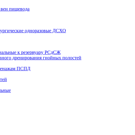
 вен пищевода
рургические одноразовые ДСХО
нальные к резервуару РСдСЖ
вного дренирования гнойных полостей
дренажам ПСПД
тей
льные