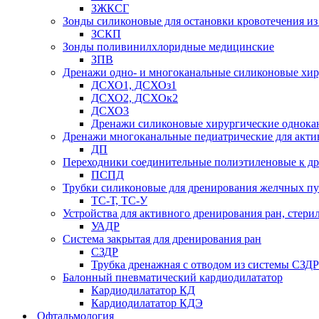
ЗЖКСГ
Зонды силиконовые для остановки кровотечения из
ЗСКП
Зонды поливинилхлоридные медицинские
ЗПВ
Дренажи одно- и многоканальные силиконовые хи
ДСХО1, ДСХОз1
ДСХО2, ДСХОк2
ДСХО3
Дренажи силиконовые хирургические однока
Дренажи многоканальные педиатрические для акти
ДП
Переходники соединительные полиэтиленовые к 
ПСПД
Трубки силиконовые для дренирования желчных пу
ТС-Т, ТС-У
Устройства для активного дренирования ран, стери
УАДР
Система закрытая для дренирования ран
СЗДР
Трубка дренажная с отводом из системы СЗДР
Балонный пневматический кардиодилататор
Кардиодилататор КД
Кардиодилататор КДЭ
Офтальмология