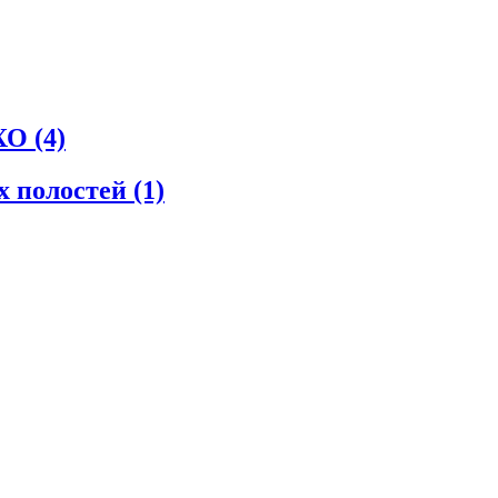
СХО
(4)
х полостей
(1)