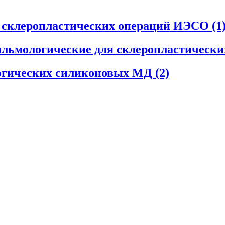
я склеропластических операций ИЭСО
(1
льмологические для склеропластическ
огических силиконовых МД
(2)