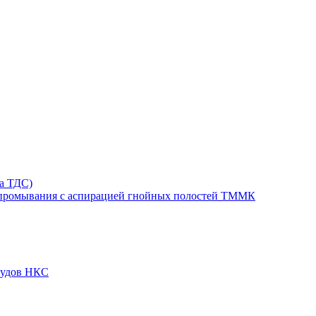
та ТДС)
 промывания с аспирацией гнойных полостей ТММК
судов НКС