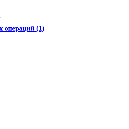
)
их операций
(1)