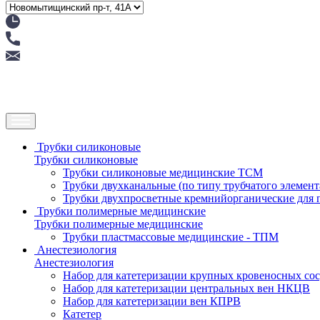
Трубки силиконовые
Трубки силиконовые
Трубки силиконовые медицинские ТСМ
Трубки двухканальные (по типу трубчатого элемен
Трубки двухпросветные кремнийорганические для
Трубки полимерные медицинские
Трубки полимерные медицинские
Трубки пластмассовые медицинские - ТПМ
Анестезиология
Анестезиология
Набор для катетеризации крупных кровеносных со
Набор для катетеризации центральных вен НКЦВ
Набор для катетеризации вен КПРВ
Катетер