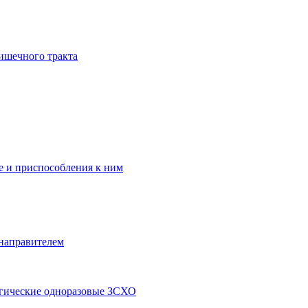
ишечного тракта
 и приспособления к ним
 направителем
ргические одноразовые ЗСХО