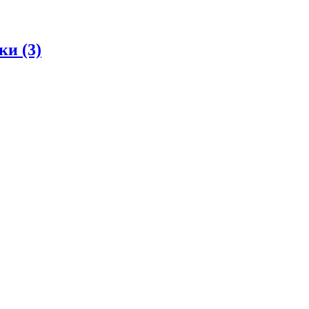
дки
(3)