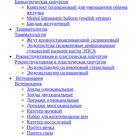
Бариатрическая хирургия
Комплект силиконовый для уменьшения объема
желудка
Medsil Intragastric balloon (english version)
Бандаж желудочный
Травматология
Травматология
Жгут кровоостанавливающий силиконовый
Эндопротезы силиконовые армированные
сухожилий пальцев кисти ЭПСА
Реконструктивная и пластическая хирургия
Реконструктивная и пластическая хирургия
Эндоэкспандер силиконовый стерильный
Эндоэкспандер силиконовый
Ветеринария
Ветеринария
Зонды одноканальные
Зонды двухканальные
Дренажи одноканальные
Дренажи многоканальные
Катетер мочевой
Набор для катетеризации вен
Катетер носослезный
Протез яичка
Протез глаза