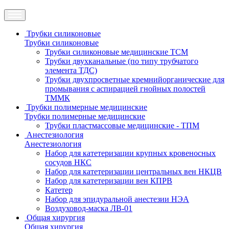
Трубки силиконовые
Трубки силиконовые
Трубки силиконовые медицинские ТСМ
Трубки двухканальные (по типу трубчатого
элемента ТДС)
Трубки двухпросветные кремнийорганические для
промывания с аспирацией гнойных полостей
ТММК
Трубки полимерные медицинские
Трубки полимерные медицинские
Трубки пластмассовые медицинские - ТПМ
Анестезиология
Анестезиология
Набор для катетеризации крупных кровеносных
сосудов НКС
Набор для катетеризации центральных вен НКЦВ
Набор для катетеризации вен КПРВ
Катетер
Набор для эпидуральной анестезии НЭА
Воздуховод-маска ЛВ-01
Общая хирургия
Общая хирургия