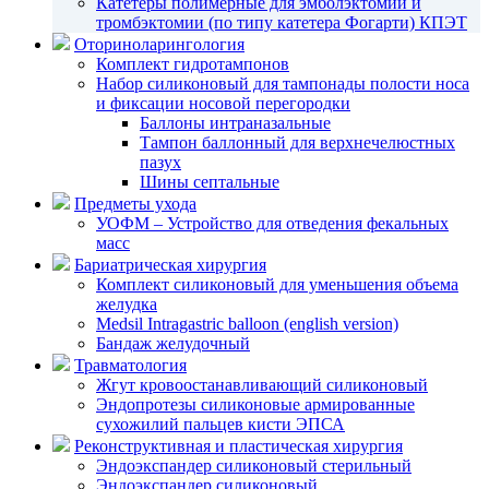
Катетеры полимерные для эмболэктомии и
тромбэктомии (по типу катетера Фогарти) КПЭТ
Оториноларингология
Комплект гидротампонов
Набор силиконовый для тампонады полости носа
и фиксации носовой перегородки
Баллоны интраназальные
Тампон баллонный для верхнечелюстных
пазух
Шины септальные
Предметы ухода
УОФМ – Устройство для отведения фекальных
масс
Бариатрическая хирургия
Комплект силиконовый для уменьшения объема
желудка
Medsil Intragastric balloon (english version)
Бандаж желудочный
Травматология
Жгут кровоостанавливающий силиконовый
Эндопротезы силиконовые армированные
сухожилий пальцев кисти ЭПСА
Реконструктивная и пластическая хирургия
Эндоэкспандер силиконовый стерильный
Эндоэкспандер силиконовый