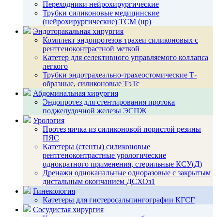
Переходники нейрохирургические
Трубки силиконовые медицинские
(нейрохирургические) ТСМ (нр)
Эндоторакальная хирургия
Комплект эндопротезов трахеи силиконовых с
рентгеноконтрастной меткой
Катетер для селективного управляемого коллапса
легкого
Трубки эндотрахеально-трахеостомические Т-
образные, силиконовые ТэТс
Абдоминальная хирургия
Эндопротез для стентирования протока
поджелудочной железы ЭСПЖ
Урология
Протез яичка из силиконовой пористой резины
ПЯС
Катетеры (стенты) силиконовые
рентгеноконтрастные урологические
однократного применения, стерильные КСУ(Д)
Дренажи одноканальные одноразовые с закрытым
дистальным окончанием ДСХОз1
Гинекология
Катетеры для гистеросальпингографии КГСГ
Сосудистая хирургия