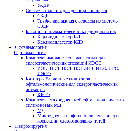
УАДР
Система закрытая для дренирования ран
СЗДР
Трубка дренажная с отводом из системы
СЗДР
Балонный пневматический кардиодилататор
Кардиодилататор КД
Кардиодилататор КДЭ
Офтальмология
Офтальмология
Комплект имплантатов эластичных для
склеропластических операций ИЭСО
ИЭК, ИЭЛ, ИЭД, ИЭП,ИГТ, ИГЖ, ИГС,
ИЭСО
Катетеры баллонные силиконовые
офтальмологические для склеропластических
операций
КБСО
Комплекты микродренажей офтальмологических
силиконовых МД
МД
Микродренажи офтальмологические для
коррекции слезоотводящих путей
Нейрохирургия