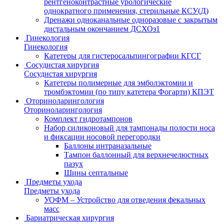
рентгеноконтрастные урологические
однократного применения, стерильные КСУ(Д)
Дренажи одноканальные одноразовые с закрытым
дистальным окончанием ДСХОз1
Гинекология
Гинекология
Катетеры для гистеросальпингографии КГСГ
Сосудистая хирургия
Сосудистая хирургия
Катетеры полимерные для эмболэктомии и
тромбэктомии (по типу катетера Фогарти) КПЭТ
Оториноларингология
Оториноларингология
Комплект гидротампонов
Набор силиконовый для тампонады полости носа
и фиксации носовой перегородки
Баллоны интраназальные
Тампон баллонный для верхнечелюстных
пазух
Шины септальные
Предметы ухода
Предметы ухода
УОФМ – Устройство для отведения фекальных
масс
Бариатрическая хирургия