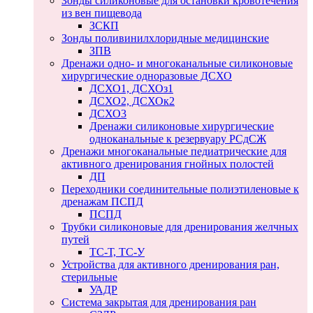
Зонды силиконовые для остановки кровотечения
из вен пищевода
ЗСКП
Зонды поливинилхлоридные медицинские
ЗПВ
Дренажи одно- и многоканальные силиконовые
хирургические одноразовые ДСХО
ДСХО1, ДСХОз1
ДСХО2, ДСХОк2
ДСХО3
Дренажи силиконовые хирургические
одноканальные к резервуару РСдСЖ
Дренажи многоканальные педиатрические для
активного дренирования гнойных полостей
ДП
Переходники соединительные полиэтиленовые к
дренажам ПСПД
ПСПД
Трубки силиконовые для дренирования желчных
путей
ТС-Т, ТС-У
Устройства для активного дренирования ран,
стерильные
УАДР
Система закрытая для дренирования ран