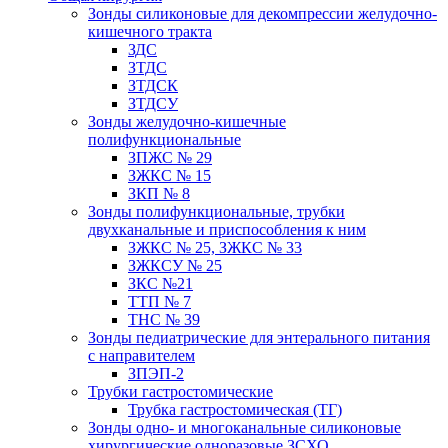
Зонды силиконовые для декомпрессии желудочно-
кишечного тракта
ЗДС
ЗТДС
ЗТДСК
ЗТДСУ
Зонды желудочно-кишечные
полифункциональные
ЗПЖС № 29
ЗЖКС № 15
ЗКП № 8
Зонды полифункциональные, трубки
двухканальные и приспособления к ним
ЗЖКС № 25, ЗЖКС № 33
ЗЖКСУ № 25
ЗКС №21
ТТП № 7
ТНС № 39
Зонды педиатрические для энтерального питания
с направителем
ЗПЭП-2
Трубки гастростомические
Трубка гастростомическая (ТГ)
Зонды одно- и многоканальные силиконовые
хирургические одноразовые ЗСХО