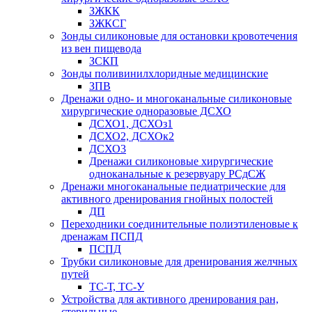
ЗЖКК
ЗЖКСГ
Зонды силиконовые для остановки кровотечения
из вен пищевода
ЗСКП
Зонды поливинилхлоридные медицинские
ЗПВ
Дренажи одно- и многоканальные силиконовые
хирургические одноразовые ДСХО
ДСХО1, ДСХОз1
ДСХО2, ДСХОк2
ДСХО3
Дренажи силиконовые хирургические
одноканальные к резервуару РСдСЖ
Дренажи многоканальные педиатрические для
активного дренирования гнойных полостей
ДП
Переходники соединительные полиэтиленовые к
дренажам ПСПД
ПСПД
Трубки силиконовые для дренирования желчных
путей
ТС-Т, ТС-У
Устройства для активного дренирования ран,
стерильные