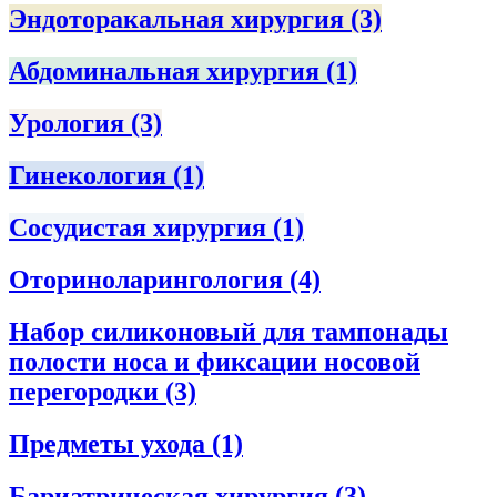
Эндоторакальная хирургия
(3)
Абдоминальная хирургия
(1)
Урология
(3)
Гинекология
(1)
Сосудистая хирургия
(1)
Оториноларингология
(4)
Набор силиконовый для тампонады
полости носа и фиксации носовой
перегородки
(3)
Предметы ухода
(1)
Бариатрическая хирургия
(3)