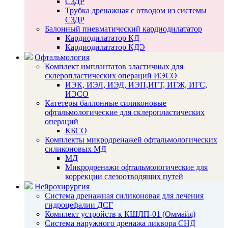
СЗДР
Трубка дренажная с отводом из системы
СЗДР
Балонный пневматический кардиодилататор
Кардиодилататор КД
Кардиодилататор КДЭ
Офтальмология
Комплект имплантатов эластичных для
склеропластических операций ИЭСО
ИЭК, ИЭЛ, ИЭД, ИЭП,ИГТ, ИГЖ, ИГС,
ИЭСО
Катетеры баллонные силиконовые
офтальмологические для склеропластических
операций
КБСО
Комплекты микродренажей офтальмологических
силиконовых МД
МД
Микродренажи офтальмологические для
коррекции слезоотводящих путей
Нейрохирургия
Система дренажная силиконовая для лечения
гидроцефалии ДСГ
Комплект устройств к КШЛП-01 (Оммайя)
Система наружного дренажа ликвора СНД