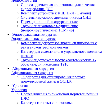
Нейрохирургия
Система дренажная силиконовая для лечения
гидроцефалии ДСГ
Комплект устройств к КШЛП-01 (Оммайя)
Система наружного дренажа ликвора СНД
Переходники нейрохирургические
Трубки силиконовые медицинские
(нейрохирургические) ТСМ (нр)
Эндоторакальная хирургия
Эндоторакальная хирургия
Комплект эндопротезов трахеи силиконовых с
рентгеноконтрастной меткой
Катетер для селективного управляемого коллапса
легкого
Трубки эндотрахеально-трахеостомические Т-
образные, силиконовые ТэТс
Абдоминальная хирургия
Абдоминальная хирургия
Эндопротез для стентирования протока
поджелудочной железы ЭСПЖ
Урология
Урология
Протез яичка из силиконовой пористой резины
ПЯС
Катетеры (стенты) силиконовые