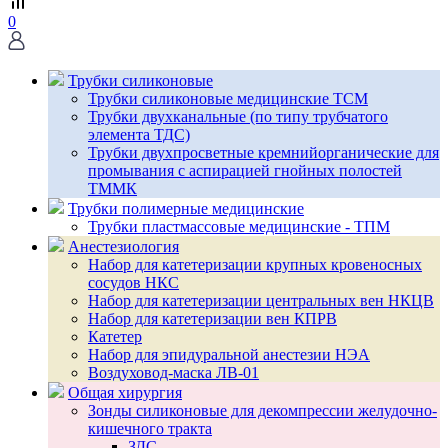
0
Трубки силиконовые
Трубки силиконовые медицинские ТСМ
Трубки двухканальные (по типу трубчатого
элемента ТДС)
Трубки двухпросветные кремнийорганические для
промывания с аспирацией гнойных полостей
ТММК
Трубки полимерные медицинские
Трубки пластмассовые медицинские - ТПМ
Анестезиология
Набор для катетеризации крупных кровеносных
сосудов НКС
Набор для катетеризации центральных вен НКЦВ
Набор для катетеризации вен КПРВ
Катетер
Набор для эпидуральной анестезии НЭА
Воздуховод-маска ЛВ-01
Общая хирургия
Зонды силиконовые для декомпрессии желудочно-
кишечного тракта
ЗДС