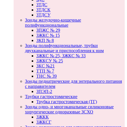
ЗТДС
ЗТДСК
ЗТДСУ
Зонды желудочно-кишечные
полифункциональные
ЗПЖС № 29
ЗЖКС № 15
ЗКП № 8
Зонды полифункциональные, трубки
двухканальные и приспособления к ним
ЗЖКС № 25, ЗЖКС № 33
ЗЖКСУ № 25
ЗКС №21
ТТП № 7
ТНС № 39
Зонды педиатрические для энтерального питания
с направителем
ЗПЭП-2
Трубки гастростомические
Трубка гастростомическая (ТГ)
Зонды одно- и многоканальные силиконовые
хирургические одноразовые ЗСХО
ЗЖКК
ЗЖКСГ