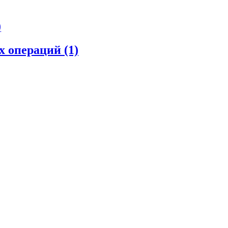
)
их операций
(1)