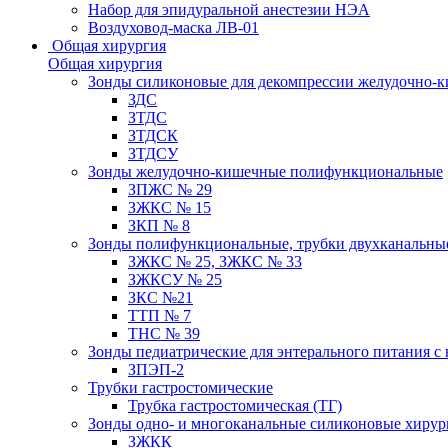
Набор для эпидуральной анестезии НЭА
Воздуховод-маска ЛВ-01
Общая хирургия
Общая хирургия
Зонды силиконовые для декомпрессии желудочно-к
ЗДС
ЗТДС
ЗТДСК
ЗТДСУ
Зонды желудочно-кишечные полифункциональные
ЗПЖС № 29
ЗЖКС № 15
ЗКП № 8
Зонды полифункциональные, трубки двухканальные
ЗЖКС № 25, ЗЖКС № 33
ЗЖКСУ № 25
ЗКС №21
ТТП № 7
ТНС № 39
Зонды педиатрические для энтерального питания с
ЗПЭП-2
Трубки гастростомические
Трубка гастростомическая (ТГ)
Зонды одно- и многоканальные силиконовые хиру
ЗЖКК