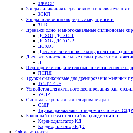
ЗЖКСГ
Зонды силиконовые для остановки кровотечения из
ЗСКП
Зонды поливинилхлоридные медицинские
ЗПВ
Дренажи одно- и многоканальные силиконовые хи
ДСХО1, ДСХОз1
ДСХО2, ДСХОк2
ДСХО3
Дренажи силиконовые хирургические однока
Дренажи многоканальные педиатрические для акти
ДП
Переходники соединительные полиэтиленовые к 
ПСПД
Трубки силиконовые для дренирования желчных пу
ТС-Т, ТС-У
Устройства для активного дренирования ран, стери
УАДР
Система закрытая для дренирования ран
СЗДР
Трубка дренажная с отводом из системы СЗДР
Балонный пневматический кардиодилататор
Кардиодилататор КД
Кардиодилататор КДЭ
Офтальмология