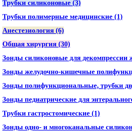
Трубки силиконовые
(3)
Трубки полимерные медицинские
(1)
Анестезиология
(6)
Общая хирургия
(30)
Зонды силиконовые для декомпрессии 
Зонды желудочно-кишечные полифунк
Зонды полифункциональные, трубки дв
Зонды педиатрические для энтеральног
Трубки гастростомические
(1)
Зонды одно- и многоканальные силико