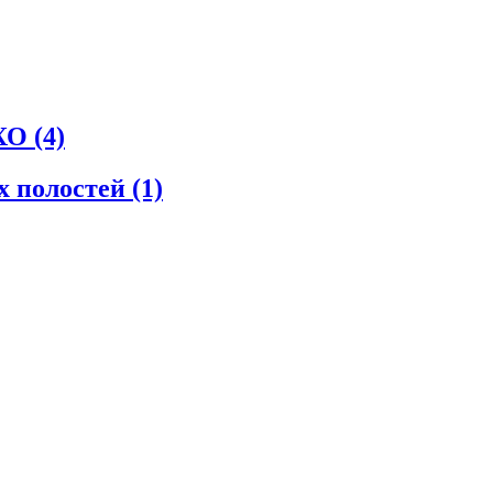
СХО
(4)
х полостей
(1)