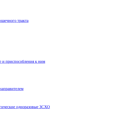
ишечного тракта
 и приспособления к ним
 направителем
ргические одноразовые ЗСХО