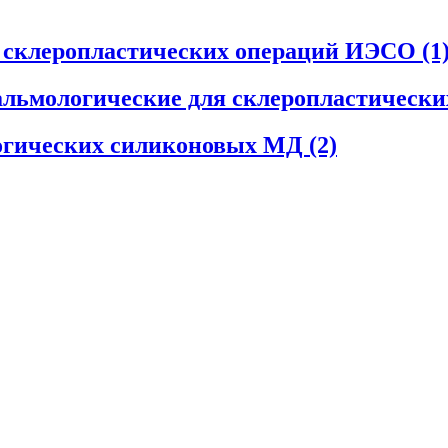
я склеропластических операций ИЭСО
(1
льмологические для склеропластическ
огических силиконовых МД
(2)