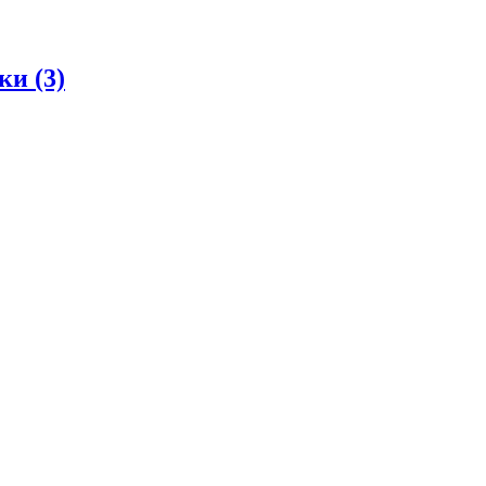
дки
(3)