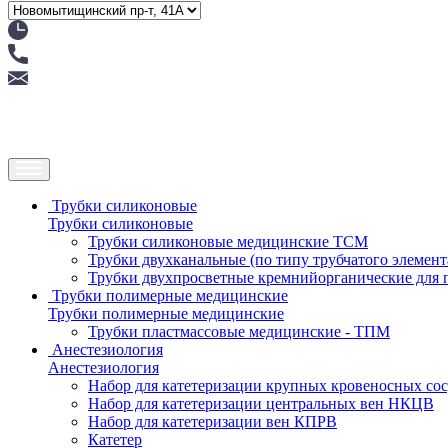
Трубки силиконовые
Трубки силиконовые
Трубки силиконовые медицинские ТСМ
Трубки двухканальные (по типу трубчатого элемен
Трубки двухпросветные кремнийорганические для
Трубки полимерные медицинские
Трубки полимерные медицинские
Трубки пластмассовые медицинские - ТПМ
Анестезиология
Анестезиология
Набор для катетеризации крупных кровеносных со
Набор для катетеризации центральных вен НКЦВ
Набор для катетеризации вен КПРВ
Катетер