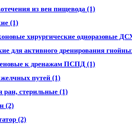
вотечения из вен пищевода
(1)
кие
(1)
иконовые хирургические одноразовые Д
ие для активного дренирования гнойны
леновые к дренажам ПСПД
(1)
я желчных путей
(1)
я ран, стерильные
(1)
ан
(2)
татор
(2)