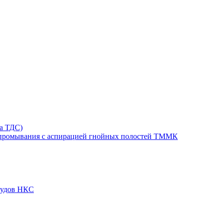
та ТДС)
 промывания с аспирацией гнойных полостей ТММК
судов НКС