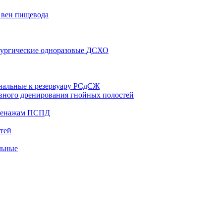
 вен пищевода
рургические одноразовые ДСХО
нальные к резервуару РСдСЖ
вного дренирования гнойных полостей
дренажам ПСПД
тей
льные