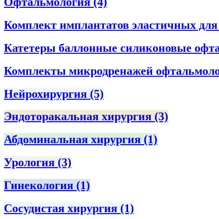
Офтальмология
(4)
Комплект имплантатов эластичных дл
Катетеры баллонные силиконовые офта
Комплекты микродренажей офтальмол
Нейрохирургия
(5)
Эндоторакальная хирургия
(3)
Абдоминальная хирургия
(1)
Урология
(3)
Гинекология
(1)
Сосудистая хирургия
(1)