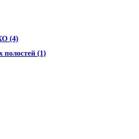
СХО
(4)
х полостей
(1)