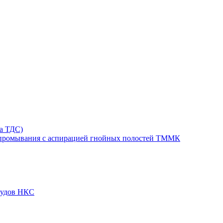
та ТДС)
 промывания с аспирацией гнойных полостей ТММК
судов НКС