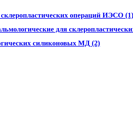
я склеропластических операций ИЭСО
(1
льмологические для склеропластическ
огических силиконовых МД
(2)