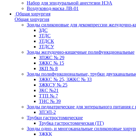
Набор для эпидуральной анестезии НЭА
Воздуховод-маска ЛВ-01
Общая хирургия
Общая хирургия
Зонды силиконовые для декомпрессии желудочно-к
ЗДС
ЗТДС
ЗТДСК
ЗТДСУ
Зонды желудочно-кишечные полифункциональные
ЗПЖС № 29
ЗЖКС № 15
ЗКП № 8
Зонды полифункциональные, трубки двухканальные
ЗЖКС № 25, ЗЖКС № 33
ЗЖКСУ № 25
ЗКС №21
ТТП № 7
ТНС № 39
Зонды педиатрические для энтерального питания с
ЗПЭП-2
Трубки гастростомические
Трубка гастростомическая (ТГ)
Зонды одно- и многоканальные силиконовые хиру
ЗЖКК