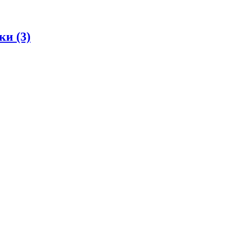
дки
(3)