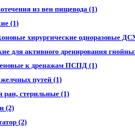
вотечения из вен пищевода
(1)
кие
(1)
иконовые хирургические одноразовые Д
ие для активного дренирования гнойны
леновые к дренажам ПСПД
(1)
я желчных путей
(1)
я ран, стерильные
(1)
ан
(2)
татор
(2)