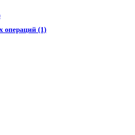
)
их операций
(1)