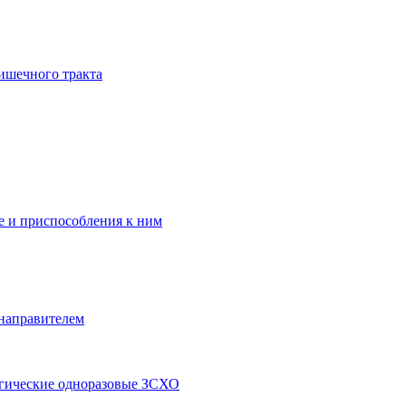
ишечного тракта
 и приспособления к ним
 направителем
ргические одноразовые ЗСХО