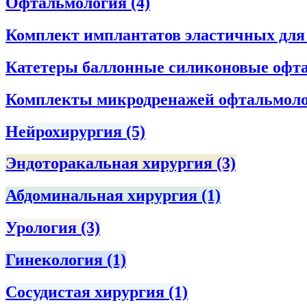
Офтальмология
(4)
Комплект имплантатов эластичных дл
Катетеры баллонные силиконовые офта
Комплекты микродренажей офтальмол
Нейрохирургия
(5)
Эндоторакальная хирургия
(3)
Абдоминальная хирургия
(1)
Урология
(3)
Гинекология
(1)
Сосудистая хирургия
(1)