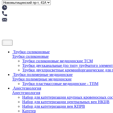
Трубки силиконовые
Трубки силиконовые
Трубки силиконовые медицинские ТСМ
Трубки двухканальные (по типу трубчатого элемен
Трубки двухпросветные кремнийорганические для
Трубки полимерные медицинские
Трубки полимерные медицинские
Трубки пластмассовые медицинские - ТПМ
Анестезиология
Анестезиология
Набор для катетеризации крупных кровеносных со
Набор для катетеризации центральных вен НКЦВ
Набор для катетеризации вен КПРВ
Катетер