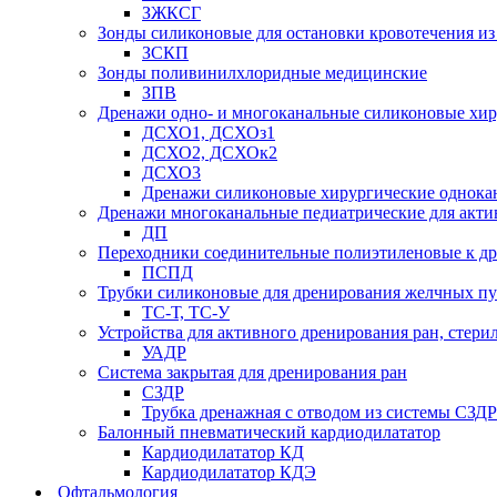
ЗЖКСГ
Зонды силиконовые для остановки кровотечения из
ЗСКП
Зонды поливинилхлоридные медицинские
ЗПВ
Дренажи одно- и многоканальные силиконовые хи
ДСХО1, ДСХОз1
ДСХО2, ДСХОк2
ДСХО3
Дренажи силиконовые хирургические однока
Дренажи многоканальные педиатрические для акти
ДП
Переходники соединительные полиэтиленовые к 
ПСПД
Трубки силиконовые для дренирования желчных пу
ТС-Т, ТС-У
Устройства для активного дренирования ран, стери
УАДР
Система закрытая для дренирования ран
СЗДР
Трубка дренажная с отводом из системы СЗДР
Балонный пневматический кардиодилататор
Кардиодилататор КД
Кардиодилататор КДЭ
Офтальмология