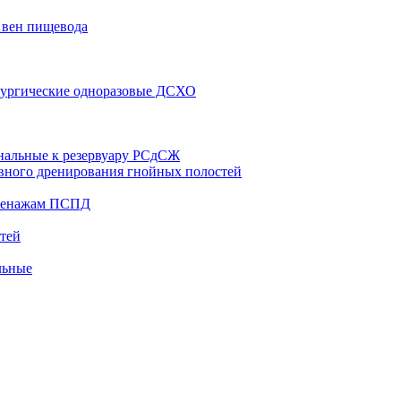
 вен пищевода
рургические одноразовые ДСХО
нальные к резервуару РСдСЖ
вного дренирования гнойных полостей
дренажам ПСПД
тей
льные