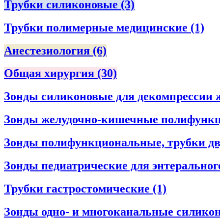
Трубки силиконовые
(3)
Трубки полимерные медицинские
(1)
Анестезиология
(6)
Общая хирургия
(30)
Зонды силиконовые для декомпрессии 
Зонды желудочно-кишечные полифунк
Зонды полифункциональные, трубки дв
Зонды педиатрические для энтеральног
Трубки гастростомические
(1)
Зонды одно- и многоканальные силико