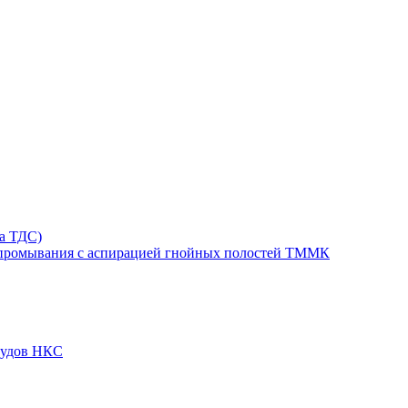
та ТДС)
 промывания с аспирацией гнойных полостей ТММК
судов НКС