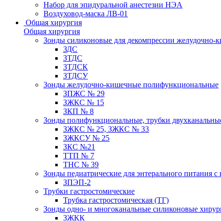
Набор для эпидуральной анестезии НЭА
Воздуховод-маска ЛВ-01
Общая хирургия
Общая хирургия
Зонды силиконовые для декомпрессии желудочно-к
ЗДС
ЗТДС
ЗТДСК
ЗТДСУ
Зонды желудочно-кишечные полифункциональные
ЗПЖС № 29
ЗЖКС № 15
ЗКП № 8
Зонды полифункциональные, трубки двухканальные
ЗЖКС № 25, ЗЖКС № 33
ЗЖКСУ № 25
ЗКС №21
ТТП № 7
ТНС № 39
Зонды педиатрические для энтерального питания с
ЗПЭП-2
Трубки гастростомические
Трубка гастростомическая (ТГ)
Зонды одно- и многоканальные силиконовые хиру
ЗЖКК