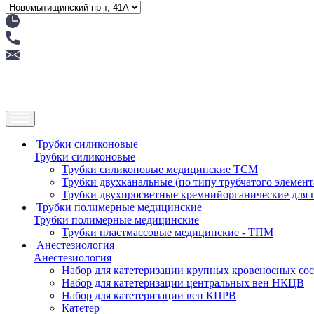
Трубки силиконовые
Трубки силиконовые
Трубки силиконовые медицинские ТСМ
Трубки двухканальные (по типу трубчатого элемен
Трубки двухпросветные кремнийорганические для
Трубки полимерные медицинские
Трубки полимерные медицинские
Трубки пластмассовые медицинские - ТПМ
Анестезиология
Анестезиология
Набор для катетеризации крупных кровеносных со
Набор для катетеризации центральных вен НКЦВ
Набор для катетеризации вен КПРВ
Катетер