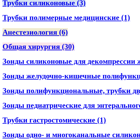
Трубки силиконовые
(3)
Трубки полимерные медицинские
(1)
Анестезиология
(6)
Общая хирургия
(30)
Зонды силиконовые для декомпрессии 
Зонды желудочно-кишечные полифунк
Зонды полифункциональные, трубки дв
Зонды педиатрические для энтеральног
Трубки гастростомические
(1)
Зонды одно- и многоканальные силико