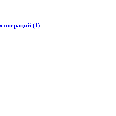
)
их операций
(1)