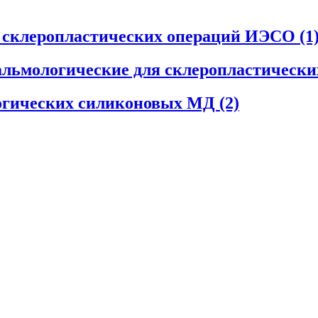
я склеропластических операций ИЭСО
(1
льмологические для склеропластическ
огических силиконовых МД
(2)