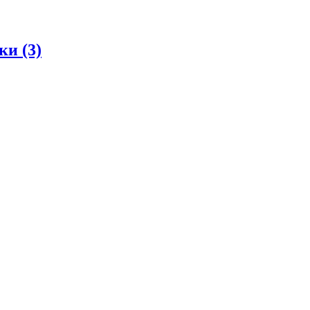
дки
(3)