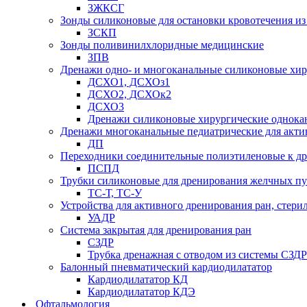
ЗЖКСГ
Зонды силиконовые для остановки кровотечения из
ЗСКП
Зонды поливинилхлоридные медицинские
ЗПВ
Дренажи одно- и многоканальные силиконовые хи
ДСХО1, ДСХОз1
ДСХО2, ДСХОк2
ДСХО3
Дренажи силиконовые хирургические однока
Дренажи многоканальные педиатрические для акти
ДП
Переходники соединительные полиэтиленовые к 
ПСПД
Трубки силиконовые для дренирования желчных пу
ТС-Т, ТС-У
Устройства для активного дренирования ран, стери
УАДР
Система закрытая для дренирования ран
СЗДР
Трубка дренажная с отводом из системы СЗДР
Балонный пневматический кардиодилататор
Кардиодилататор КД
Кардиодилататор КДЭ
Офтальмология