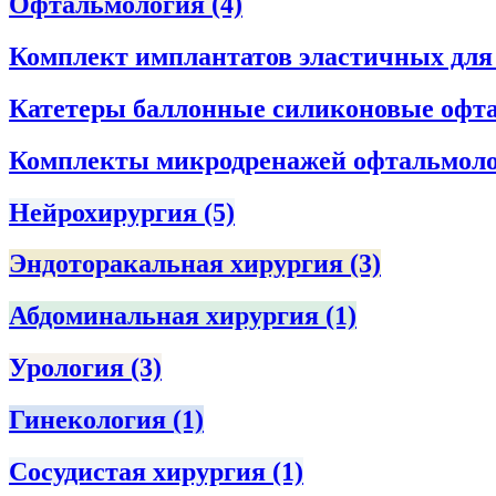
Офтальмология
(4)
Комплект имплантатов эластичных дл
Катетеры баллонные силиконовые офта
Комплекты микродренажей офтальмол
Нейрохирургия
(5)
Эндоторакальная хирургия
(3)
Абдоминальная хирургия
(1)
Урология
(3)
Гинекология
(1)
Сосудистая хирургия
(1)