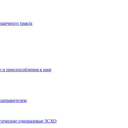
ишечного тракта
 и приспособления к ним
 направителем
ргические одноразовые ЗСХО