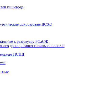
 вен пищевода
рургические одноразовые ДСХО
нальные к резервуару РСдСЖ
вного дренирования гнойных полостей
дренажам ПСПД
тей
льные