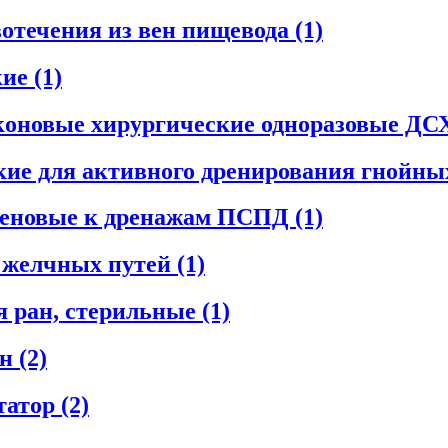
вотечения из вен пищевода
(1)
кие
(1)
иконовые хирургические одноразовые Д
ие для активного дренирования гнойны
леновые к дренажам ПСПД
(1)
я желчных путей
(1)
я ран, стерильные
(1)
ан
(2)
татор
(2)